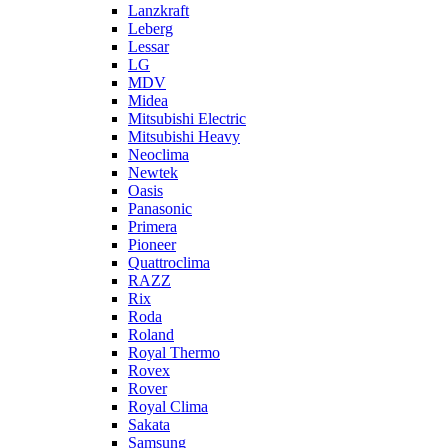
Lanzkraft
Leberg
Lessar
LG
MDV
Midea
Mitsubishi Electric
Mitsubishi Heavy
Neoclima
Newtek
Oasis
Panasonic
Primera
Pioneer
Quattroclima
RAZZ
Rix
Roda
Roland
Royal Thermo
Rovex
Rover
Royal Clima
Sakata
Samsung