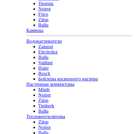
Тропик
Noirot
Frico
Zilon
Ballu
Камины
Водонагреватели
Zanussi
Electrolux
Ballu
Vaillant
Haier
Bosch
Бойлеры косвенного нагрева
Настенные конвекторы
Minib
Noirot
Zilon
Timberk
Ballu
Тепловентиляторы
Zilon
Noirot
Ballu