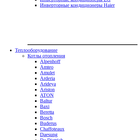
Инверторные кондиционеры Haier
Теплооборудование
Котлы отопления
Alpenhoff
Amteo
Amulet
Arderia
Arideya
Ariston
ATON
Baltur
Baxi
Beretta
Bosch
Buderus
Chaffoteaux
Daesung