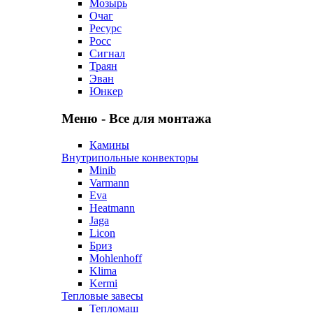
Мозырь
Очаг
Ресурс
Росс
Сигнал
Траян
Эван
Юнкер
Меню - Все для монтажа
Камины
Внутрипольные конвекторы
Minib
Varmann
Eva
Heatmann
Jaga
Licon
Бриз
Mohlenhoff
Klima
Kermi
Тепловые завесы
Тепломаш