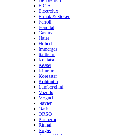
De Dietrich
E.C.A.
Electrolux
Ermak & Stoker
Ferroli
Fondital
Gazlux
Haier
Hubert
Immergas
Italtherm
Kentatsu
Kessel
Kiturami
Koreastar
Kotitonttu
Lamborghini
Mizudo
Moguchi
Navien
Oasis
ORSO
Protherm
Rinnai
Rugas