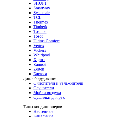
SHUFT
Smartway
Systemair
TCL
Thermex
Timberk
Toshiba
Tosot
Ultima Comfort
Vertex
Vickers
Whirlpool
Xigma
Zanussi
Zerten
Бирюса
Доп. оборудование
Очистители и увлажнители
Осушители
Мойки воздуха
Сушилки для рук
Типы кондиционеров
Настенные
Канальные