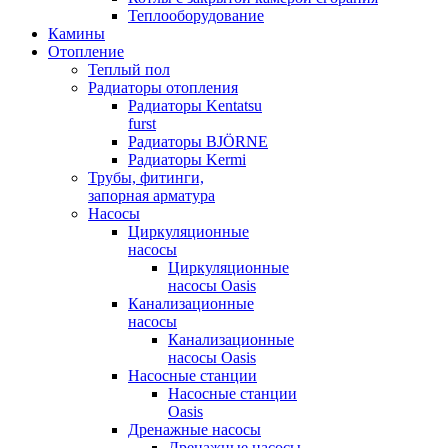
Теплооборудование
Камины
Отопление
Теплый пол
Радиаторы отопления
Радиаторы Kentatsu
furst
Радиаторы BJÖRNE
Радиаторы Kermi
Трубы, фитинги,
запорная арматура
Насосы
Циркуляционные
насосы
Циркуляционные
насосы Oasis
Канализационные
насосы
Канализационные
насосы Oasis
Насосные станции
Насосные станции
Oasis
Дренажные насосы
Дренажные насосы