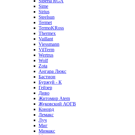
Siberia RGA
Sime
Sirius
Steelsun
Termet
TermoKRoss
Thermex
Vaillant
Viessmann
VilTerm
Wertrus
Wolf
Zota
Ангара Люкс
Бастион
Буржуй - К
Гейзер
Диво
Житомир Аtem
Жуковский АОГВ
Конорд
Лемакс
Луч
Миг
Мимакс