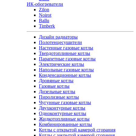
ИК-обогреватели
Zilon
Noirot
Ballu
Timberk
Дизайн радиаторы
Полотенцесушители
Настенные газовые котлы
Твердотопливные котлы
Парапетные газовые котлы
Электрические котлы
Напольные газовые котлы
Конденсационные котлы
Дровяные котлы
Газовые котлы
Дизельные котлы
Пиролизные котлы
Чугунные газовые котлы
Двухконтурные котлы
Одноконтурные котлы
Жидкотопливные котлы
Комбинированные котлы
Котлы с открытой камерой сгорания
Котлы с закрытой камерой сгорания