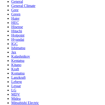
General
General Climate
Gree
Green
Haier
HEC
Hisense
Hitachi
Hotpoint
Hyundai
IGC
Ishimatsu
Jax
Kalashnikov
Kentatsu
Kitano
Kraft
Komatsu
Lanzkraft
Leberg
Lessar
LG
MDV
Midea
Mitsubishi Electric