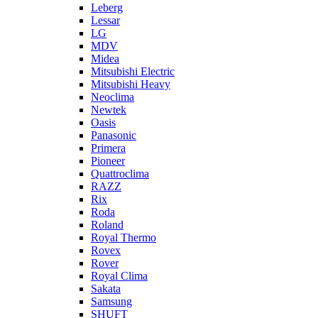
Leberg
Lessar
LG
MDV
Midea
Mitsubishi Electric
Mitsubishi Heavy
Neoclima
Newtek
Oasis
Panasonic
Primera
Pioneer
Quattroclima
RAZZ
Rix
Roda
Roland
Royal Thermo
Rovex
Rover
Royal Clima
Sakata
Samsung
SHUFT