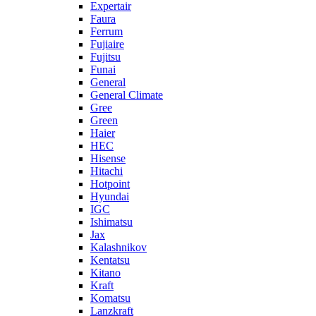
Expertair
Faura
Ferrum
Fujiaire
Fujitsu
Funai
General
General Climate
Gree
Green
Haier
HEC
Hisense
Hitachi
Hotpoint
Hyundai
IGC
Ishimatsu
Jax
Kalashnikov
Kentatsu
Kitano
Kraft
Komatsu
Lanzkraft