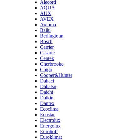
Alecord
AQUA
AUX
AVEX
Axioma
Ballu
Berlingtoun
Bosch
Carrier
Casarte
Centek
Cherbrooke
Chigo
Cooper&Hunter
Dahaci
Dahatsu
Daichi
Daikin
Dantex
Ecoclima
Ecostar
Electrolux
Energolux
Eurohoff
Euroklimat