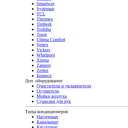
Smartway
Systemair
TCL
Thermex
Timberk
Toshiba
Tosot
Ultima Comfort
Vertex
Vickers
Whirlpool
Xigma
Zanussi
Zerten
Бирюса
Доп. оборудование
Очистители и увлажнители
Осушители
Мойки воздуха
Сушилки для рук
Типы кондиционеров
Настенные
Канальные
Кассетные