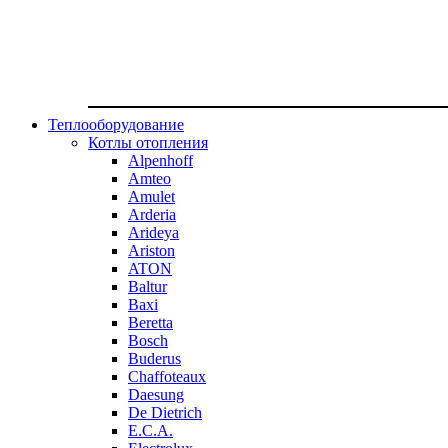
Теплооборудование
Котлы отопления
Alpenhoff
Amteo
Amulet
Arderia
Arideya
Ariston
ATON
Baltur
Baxi
Beretta
Bosch
Buderus
Chaffoteaux
Daesung
De Dietrich
E.C.A.