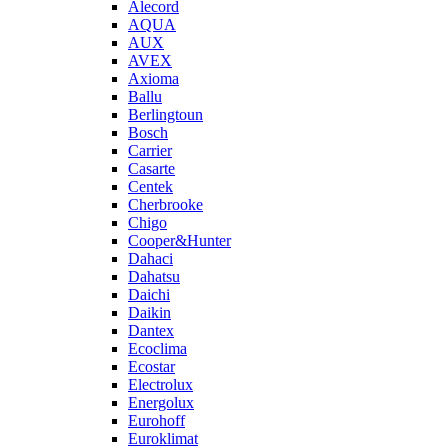
Alecord
AQUA
AUX
AVEX
Axioma
Ballu
Berlingtoun
Bosch
Carrier
Casarte
Centek
Cherbrooke
Chigo
Cooper&Hunter
Dahaci
Dahatsu
Daichi
Daikin
Dantex
Ecoclima
Ecostar
Electrolux
Energolux
Eurohoff
Euroklimat