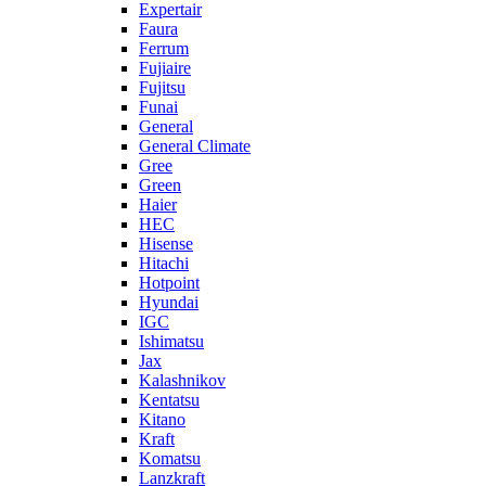
Expertair
Faura
Ferrum
Fujiaire
Fujitsu
Funai
General
General Climate
Gree
Green
Haier
HEC
Hisense
Hitachi
Hotpoint
Hyundai
IGC
Ishimatsu
Jax
Kalashnikov
Kentatsu
Kitano
Kraft
Komatsu
Lanzkraft