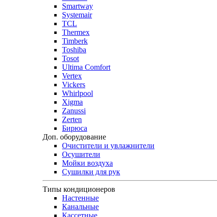
Smartway
Systemair
TCL
Thermex
Timberk
Toshiba
Tosot
Ultima Comfort
Vertex
Vickers
Whirlpool
Xigma
Zanussi
Zerten
Бирюса
Доп. оборудование
Очистители и увлажнители
Осушители
Мойки воздуха
Сушилки для рук
Типы кондиционеров
Настенные
Канальные
Кассетные