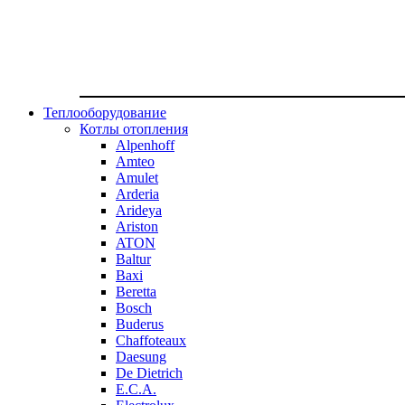
Теплооборудование
Котлы отопления
Alpenhoff
Amteo
Amulet
Arderia
Arideya
Ariston
ATON
Baltur
Baxi
Beretta
Bosch
Buderus
Chaffoteaux
Daesung
De Dietrich
E.C.A.