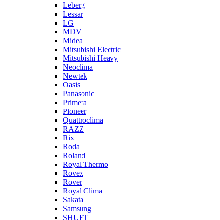
Leberg
Lessar
LG
MDV
Midea
Mitsubishi Electric
Mitsubishi Heavy
Neoclima
Newtek
Oasis
Panasonic
Primera
Pioneer
Quattroclima
RAZZ
Rix
Roda
Roland
Royal Thermo
Rovex
Rover
Royal Clima
Sakata
Samsung
SHUFT