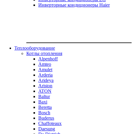
Инверторные кондиционеры Haier
Теплооборудование
Котлы отопления
Alpenhoff
Amteo
Amulet
Arderia
Arideya
Ariston
ATON
Baltur
Baxi
Beretta
Bosch
Buderus
Chaffoteaux
Daesung