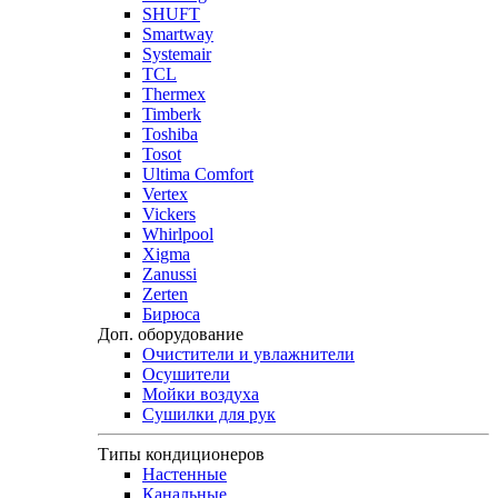
SHUFT
Smartway
Systemair
TCL
Thermex
Timberk
Toshiba
Tosot
Ultima Comfort
Vertex
Vickers
Whirlpool
Xigma
Zanussi
Zerten
Бирюса
Доп. оборудование
Очистители и увлажнители
Осушители
Мойки воздуха
Сушилки для рук
Типы кондиционеров
Настенные
Канальные