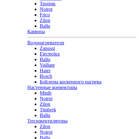
Тропик
Noirot
Frico
Zilon
Ballu
Камины
Водонагреватели
Zanussi
Electrolux
Ballu
Vaillant
Haier
Bosch
Бойлеры косвенного нагрева
Настенные конвекторы
Minib
Noirot
Zilon
Timberk
Ballu
Тепловентиляторы
Zilon
Noirot
Ballu