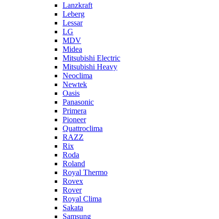
Lanzkraft
Leberg
Lessar
LG
MDV
Midea
Mitsubishi Electric
Mitsubishi Heavy
Neoclima
Newtek
Oasis
Panasonic
Primera
Pioneer
Quattroclima
RAZZ
Rix
Roda
Roland
Royal Thermo
Rovex
Rover
Royal Clima
Sakata
Samsung