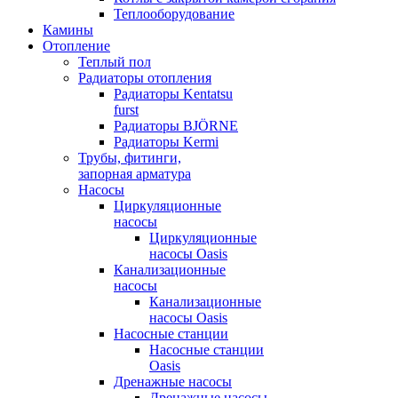
Теплооборудование
Камины
Отопление
Теплый пол
Радиаторы отопления
Радиаторы Kentatsu
furst
Радиаторы BJÖRNE
Радиаторы Kermi
Трубы, фитинги,
запорная арматура
Насосы
Циркуляционные
насосы
Циркуляционные
насосы Oasis
Канализационные
насосы
Канализационные
насосы Oasis
Насосные станции
Насосные станции
Oasis
Дренажные насосы
Дренажные насосы