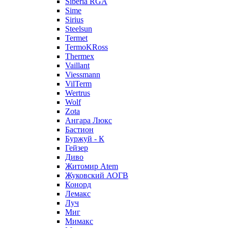
Siberia RGA
Sime
Sirius
Steelsun
Termet
TermoKRoss
Thermex
Vaillant
Viessmann
VilTerm
Wertrus
Wolf
Zota
Ангара Люкс
Бастион
Буржуй - К
Гейзер
Диво
Житомир Аtem
Жуковский АОГВ
Конорд
Лемакс
Луч
Миг
Мимакс