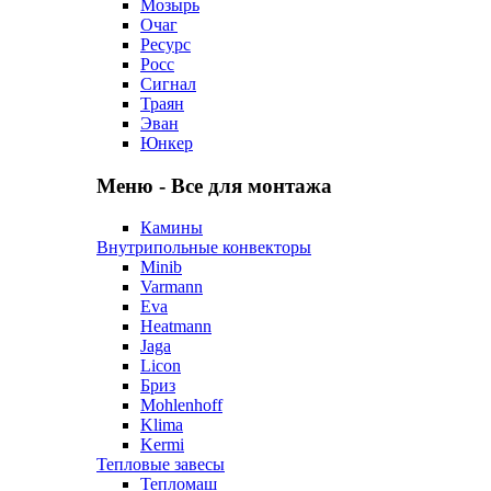
Мозырь
Очаг
Ресурс
Росс
Сигнал
Траян
Эван
Юнкер
Меню - Все для монтажа
Камины
Внутрипольные конвекторы
Minib
Varmann
Eva
Heatmann
Jaga
Licon
Бриз
Mohlenhoff
Klima
Kermi
Тепловые завесы
Тепломаш