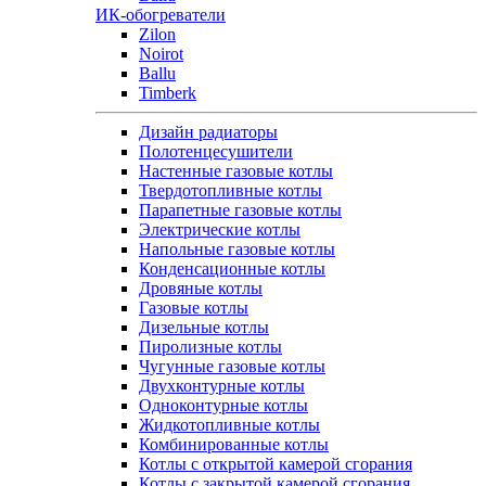
ИК-обогреватели
Zilon
Noirot
Ballu
Timberk
Дизайн радиаторы
Полотенцесушители
Настенные газовые котлы
Твердотопливные котлы
Парапетные газовые котлы
Электрические котлы
Напольные газовые котлы
Конденсационные котлы
Дровяные котлы
Газовые котлы
Дизельные котлы
Пиролизные котлы
Чугунные газовые котлы
Двухконтурные котлы
Одноконтурные котлы
Жидкотопливные котлы
Комбинированные котлы
Котлы с открытой камерой сгорания
Котлы с закрытой камерой сгорания