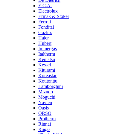
De Dietrich
E.C.A.
Electrolux
Ermak & Stoker
Ferroli
Fondital
Gazlux
Haier
Hubert
Immergas
Italtherm
Kentatsu
Kessel
Kiturami
Koreastar
Kotitonttu
Lamborghini
Mizudo
Moguchi
Navien
Oasis
ORSO
Protherm
Rinnai
Rugas