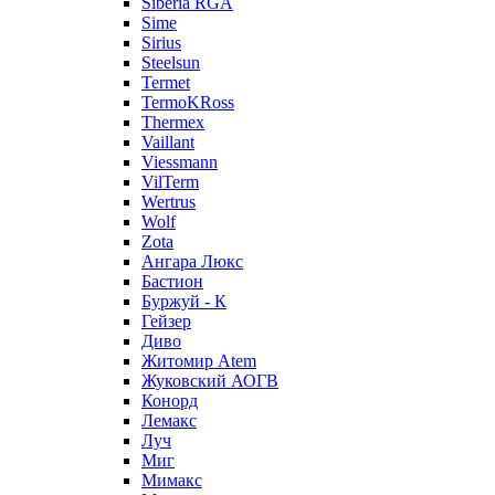
Siberia RGA
Sime
Sirius
Steelsun
Termet
TermoKRoss
Thermex
Vaillant
Viessmann
VilTerm
Wertrus
Wolf
Zota
Ангара Люкс
Бастион
Буржуй - К
Гейзер
Диво
Житомир Аtem
Жуковский АОГВ
Конорд
Лемакс
Луч
Миг
Мимакс