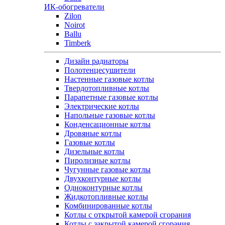
ИК-обогреватели
Zilon
Noirot
Ballu
Timberk
Дизайн радиаторы
Полотенцесушители
Настенные газовые котлы
Твердотопливные котлы
Парапетные газовые котлы
Электрические котлы
Напольные газовые котлы
Конденсационные котлы
Дровяные котлы
Газовые котлы
Дизельные котлы
Пиролизные котлы
Чугунные газовые котлы
Двухконтурные котлы
Одноконтурные котлы
Жидкотопливные котлы
Комбинированные котлы
Котлы с открытой камерой сгорания
Котлы с закрытой камерой сгорания