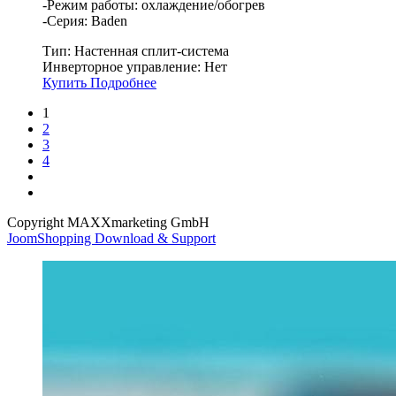
-Режим работы: охлаждение/обогрев
-Серия: Baden
Тип:
Настенная сплит-система
Инверторное управление:
Нет
Купить
Подробнее
1
2
3
4
Copyright MAXXmarketing GmbH
JoomShopping Download & Support