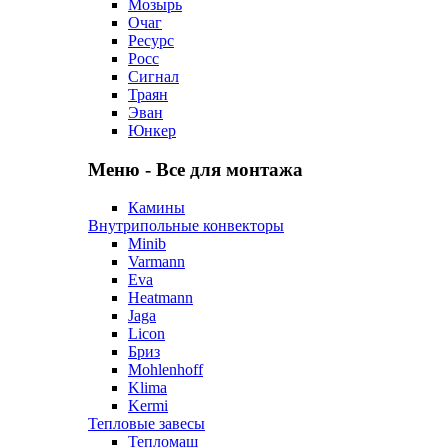
Мозырь
Очаг
Ресурс
Росс
Сигнал
Траян
Эван
Юнкер
Меню - Все для монтажа
Камины
Внутрипольные конвекторы
Minib
Varmann
Eva
Heatmann
Jaga
Licon
Бриз
Mohlenhoff
Klima
Kermi
Тепловые завесы
Тепломаш