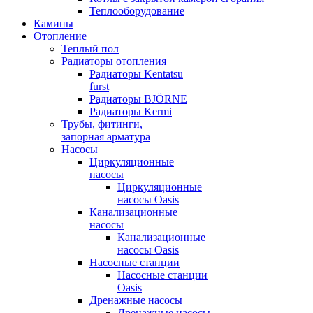
Теплооборудование
Камины
Отопление
Теплый пол
Радиаторы отопления
Радиаторы Kentatsu
furst
Радиаторы BJÖRNE
Радиаторы Kermi
Трубы, фитинги,
запорная арматура
Насосы
Циркуляционные
насосы
Циркуляционные
насосы Oasis
Канализационные
насосы
Канализационные
насосы Oasis
Насосные станции
Насосные станции
Oasis
Дренажные насосы
Дренажные насосы