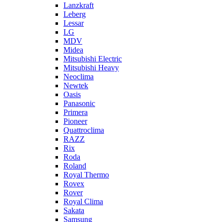
Lanzkraft
Leberg
Lessar
LG
MDV
Midea
Mitsubishi Electric
Mitsubishi Heavy
Neoclima
Newtek
Oasis
Panasonic
Primera
Pioneer
Quattroclima
RAZZ
Rix
Roda
Roland
Royal Thermo
Rovex
Rover
Royal Clima
Sakata
Samsung