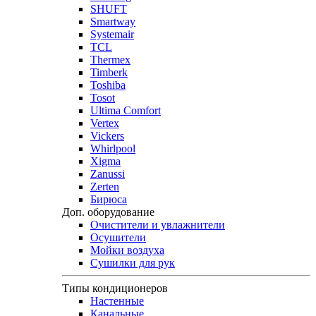
SHUFT
Smartway
Systemair
TCL
Thermex
Timberk
Toshiba
Tosot
Ultima Comfort
Vertex
Vickers
Whirlpool
Xigma
Zanussi
Zerten
Бирюса
Доп. оборудование
Очистители и увлажнители
Осушители
Мойки воздуха
Сушилки для рук
Типы кондиционеров
Настенные
Канальные