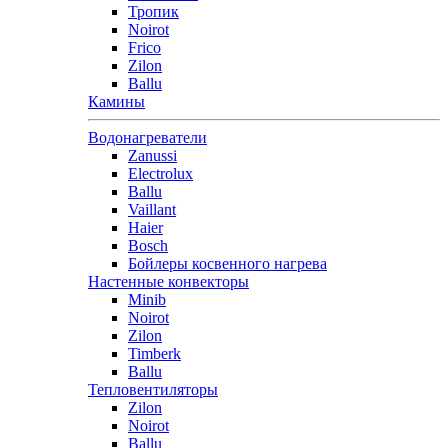
Тропик
Noirot
Frico
Zilon
Ballu
Камины
Водонагреватели
Zanussi
Electrolux
Ballu
Vaillant
Haier
Bosch
Бойлеры косвенного нагрева
Настенные конвекторы
Minib
Noirot
Zilon
Timberk
Ballu
Тепловентиляторы
Zilon
Noirot
Ballu