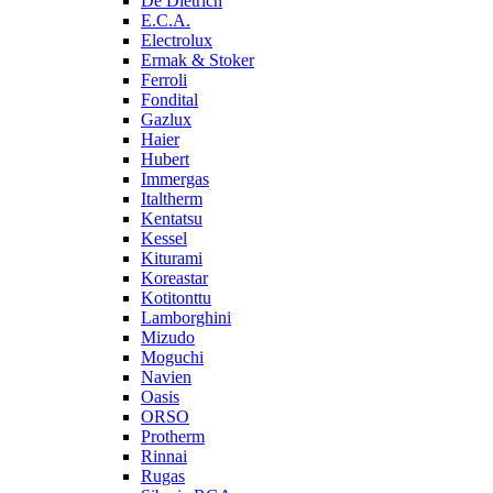
De Dietrich
E.C.A.
Electrolux
Ermak & Stoker
Ferroli
Fondital
Gazlux
Haier
Hubert
Immergas
Italtherm
Kentatsu
Kessel
Kiturami
Koreastar
Kotitonttu
Lamborghini
Mizudo
Moguchi
Navien
Oasis
ORSO
Protherm
Rinnai
Rugas