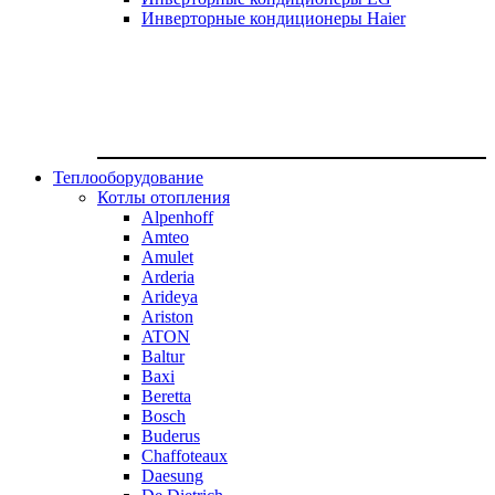
Инверторные кондиционеры Haier
Теплооборудование
Котлы отопления
Alpenhoff
Amteo
Amulet
Arderia
Arideya
Ariston
ATON
Baltur
Baxi
Beretta
Bosch
Buderus
Chaffoteaux
Daesung