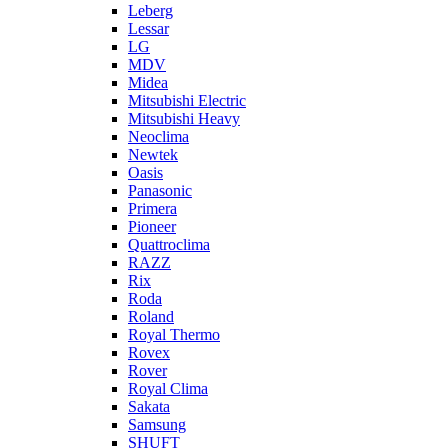
Leberg
Lessar
LG
MDV
Midea
Mitsubishi Electric
Mitsubishi Heavy
Neoclima
Newtek
Oasis
Panasonic
Primera
Pioneer
Quattroclima
RAZZ
Rix
Roda
Roland
Royal Thermo
Rovex
Rover
Royal Clima
Sakata
Samsung
SHUFT