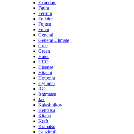
Expertair
Faura
Ferrum
Fujiaire
Fujitsu
Funai
General
General Climate
Gree
Green
Haier
HEC
Hisense
Hitachi
Hotpoint
Hyundai
IGC
Ishimatsu
Jax
Kalashnikov
Kentatsu
Kitano
Kraft
Komatsu
Lanzkraft