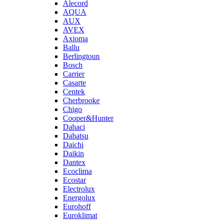
Alecord
AQUA
AUX
AVEX
Axioma
Ballu
Berlingtoun
Bosch
Carrier
Casarte
Centek
Cherbrooke
Chigo
Cooper&Hunter
Dahaci
Dahatsu
Daichi
Daikin
Dantex
Ecoclima
Ecostar
Electrolux
Energolux
Eurohoff
Euroklimat