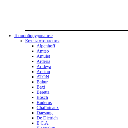
Теплооборудование
Котлы отопления
Alpenhoff
Amteo
Amulet
Arderia
Arideya
Ariston
ATON
Baltur
Baxi
Beretta
Bosch
Buderus
Chaffoteaux
Daesung
De Dietrich
E.C.A.