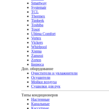
Smartway
Systemair
TCL
Thermex
Timberk
Toshiba
Tosot
Ultima Comfort
Vertex
Vickers
Whirlpool
Xigma
Zanussi
Zerten
Бирюса
Доп. оборудование
Очистители и увлажнители
Осушители
Мойки воздуха
Сушилки для рук
Типы кондиционеров
Настенные
Канальные
Кассетные