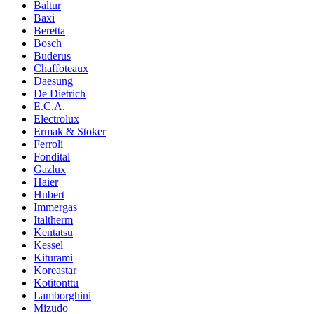
Baltur
Baxi
Beretta
Bosch
Buderus
Chaffoteaux
Daesung
De Dietrich
E.C.A.
Electrolux
Ermak & Stoker
Ferroli
Fondital
Gazlux
Haier
Hubert
Immergas
Italtherm
Kentatsu
Kessel
Kiturami
Koreastar
Kotitonttu
Lamborghini
Mizudo