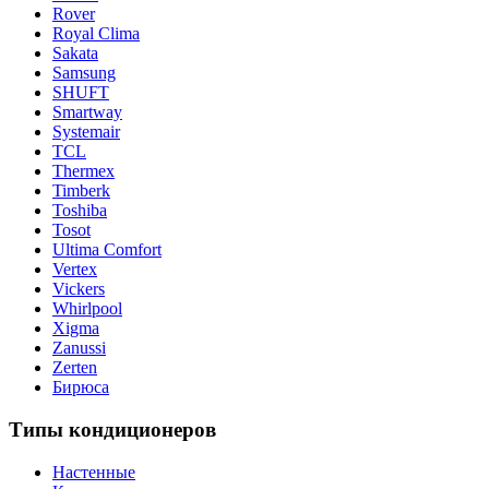
Rover
Royal Clima
Sakata
Samsung
SHUFT
Smartway
Systemair
TCL
Thermex
Timberk
Toshiba
Tosot
Ultima Comfort
Vertex
Vickers
Whirlpool
Xigma
Zanussi
Zerten
Бирюса
Типы кондиционеров
Настенные