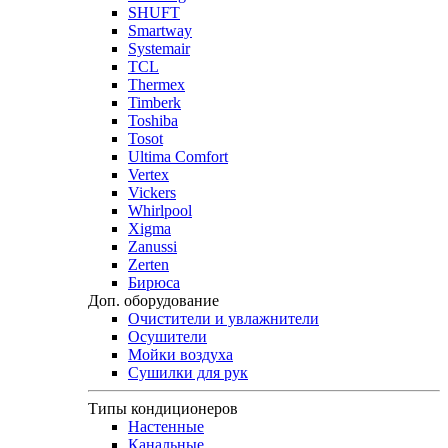
SHUFT
Smartway
Systemair
TCL
Thermex
Timberk
Toshiba
Tosot
Ultima Comfort
Vertex
Vickers
Whirlpool
Xigma
Zanussi
Zerten
Бирюса
Доп. оборудование
Очистители и увлажнители
Осушители
Мойки воздуха
Сушилки для рук
Типы кондиционеров
Настенные
Канальные