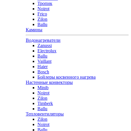
Тропик
Noirot
Frico
Zilon
Ballu
Камины
Водонагреватели
Zanussi
Electrolux
Ballu
Vaillant
Haier
Bosch
Бойлеры косвенного нагрева
Настенные конвекторы
Minib
Noirot
Zilon
Timberk
Ballu
Тепловентиляторы
Zilon
Noirot
Ballu