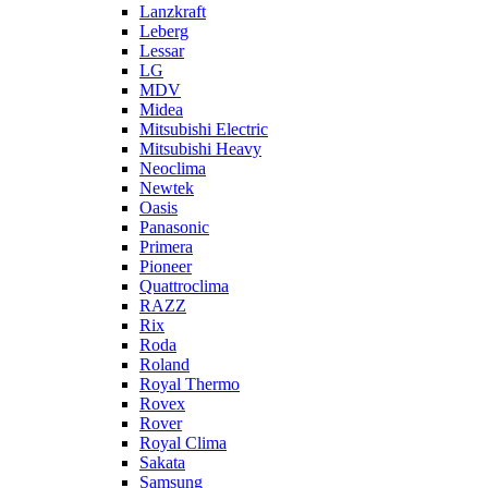
Lanzkraft
Leberg
Lessar
LG
MDV
Midea
Mitsubishi Electric
Mitsubishi Heavy
Neoclima
Newtek
Oasis
Panasonic
Primera
Pioneer
Quattroclima
RAZZ
Rix
Roda
Roland
Royal Thermo
Rovex
Rover
Royal Clima
Sakata
Samsung