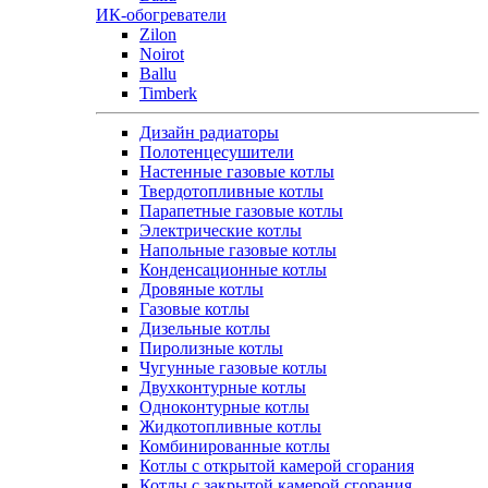
ИК-обогреватели
Zilon
Noirot
Ballu
Timberk
Дизайн радиаторы
Полотенцесушители
Настенные газовые котлы
Твердотопливные котлы
Парапетные газовые котлы
Электрические котлы
Напольные газовые котлы
Конденсационные котлы
Дровяные котлы
Газовые котлы
Дизельные котлы
Пиролизные котлы
Чугунные газовые котлы
Двухконтурные котлы
Одноконтурные котлы
Жидкотопливные котлы
Комбинированные котлы
Котлы с открытой камерой сгорания
Котлы с закрытой камерой сгорания