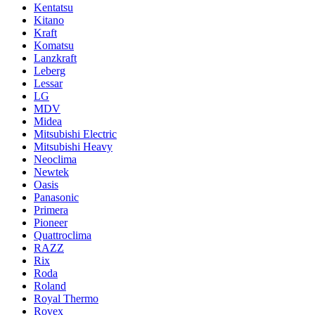
Kentatsu
Kitano
Kraft
Komatsu
Lanzkraft
Leberg
Lessar
LG
MDV
Midea
Mitsubishi Electric
Mitsubishi Heavy
Neoclima
Newtek
Oasis
Panasonic
Primera
Pioneer
Quattroclima
RAZZ
Rix
Roda
Roland
Royal Thermo
Rovex