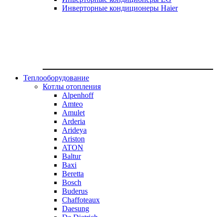
Инверторные кондиционеры Haier
Теплооборудование
Котлы отопления
Alpenhoff
Amteo
Amulet
Arderia
Arideya
Ariston
ATON
Baltur
Baxi
Beretta
Bosch
Buderus
Chaffoteaux
Daesung