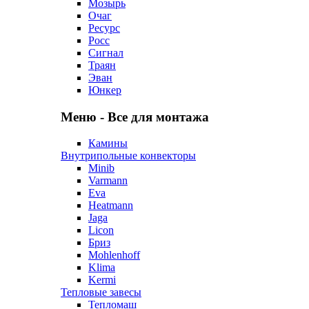
Мозырь
Очаг
Ресурс
Росс
Сигнал
Траян
Эван
Юнкер
Меню - Все для монтажа
Камины
Внутрипольные конвекторы
Minib
Varmann
Eva
Heatmann
Jaga
Licon
Бриз
Mohlenhoff
Klima
Kermi
Тепловые завесы
Тепломаш