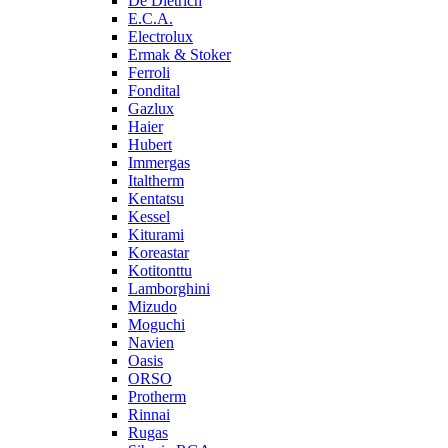
De Dietrich
E.C.A.
Electrolux
Ermak & Stoker
Ferroli
Fondital
Gazlux
Haier
Hubert
Immergas
Italtherm
Kentatsu
Kessel
Kiturami
Koreastar
Kotitonttu
Lamborghini
Mizudo
Moguchi
Navien
Oasis
ORSO
Protherm
Rinnai
Rugas