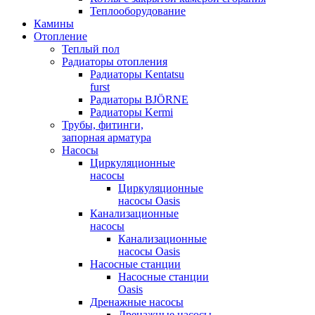
Теплооборудование
Камины
Отопление
Теплый пол
Радиаторы отопления
Радиаторы Kentatsu
furst
Радиаторы BJÖRNE
Радиаторы Kermi
Трубы, фитинги,
запорная арматура
Насосы
Циркуляционные
насосы
Циркуляционные
насосы Oasis
Канализационные
насосы
Канализационные
насосы Oasis
Насосные станции
Насосные станции
Oasis
Дренажные насосы
Дренажные насосы