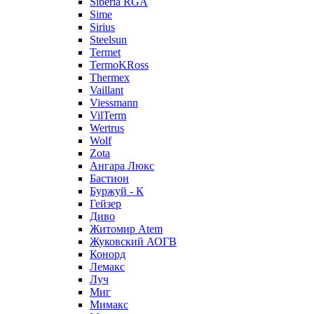
Siberia RGA
Sime
Sirius
Steelsun
Termet
TermoKRoss
Thermex
Vaillant
Viessmann
VilTerm
Wertrus
Wolf
Zota
Ангара Люкс
Бастион
Буржуй - К
Гейзер
Диво
Житомир Аtem
Жуковский АОГВ
Конорд
Лемакс
Луч
Миг
Мимакс