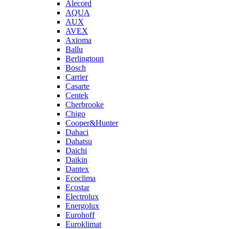
Alecord
AQUA
AUX
AVEX
Axioma
Ballu
Berlingtoun
Bosch
Carrier
Casarte
Centek
Cherbrooke
Chigo
Cooper&Hunter
Dahaci
Dahatsu
Daichi
Daikin
Dantex
Ecoclima
Ecostar
Electrolux
Energolux
Eurohoff
Euroklimat