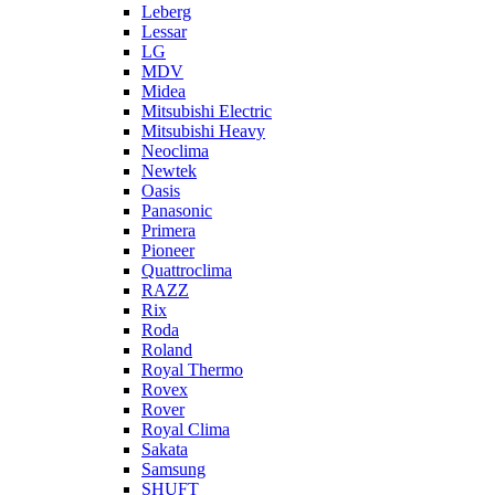
Leberg
Lessar
LG
MDV
Midea
Mitsubishi Electric
Mitsubishi Heavy
Neoclima
Newtek
Oasis
Panasonic
Primera
Pioneer
Quattroclima
RAZZ
Rix
Roda
Roland
Royal Thermo
Rovex
Rover
Royal Clima
Sakata
Samsung
SHUFT