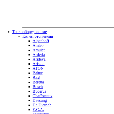
Теплооборудование
Котлы отопления
Alpenhoff
Amteo
Amulet
Arderia
Arideya
Ariston
ATON
Baltur
Baxi
Beretta
Bosch
Buderus
Chaffoteaux
Daesung
De Dietrich
E.C.A.