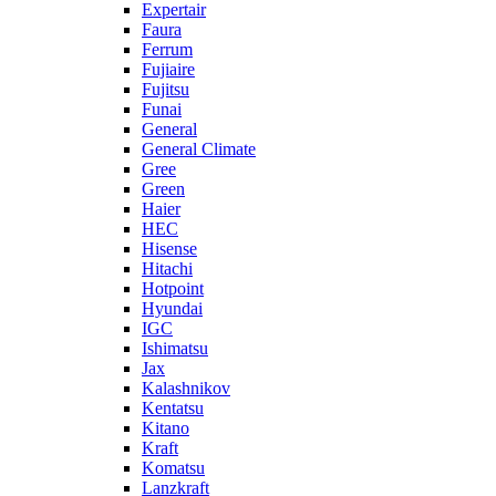
Expertair
Faura
Ferrum
Fujiaire
Fujitsu
Funai
General
General Climate
Gree
Green
Haier
HEC
Hisense
Hitachi
Hotpoint
Hyundai
IGC
Ishimatsu
Jax
Kalashnikov
Kentatsu
Kitano
Kraft
Komatsu
Lanzkraft