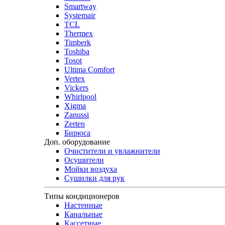
Smartway
Systemair
TCL
Thermex
Timberk
Toshiba
Tosot
Ultima Comfort
Vertex
Vickers
Whirlpool
Xigma
Zanussi
Zerten
Бирюса
Доп. оборудование
Очистители и увлажнители
Осушители
Мойки воздуха
Сушилки для рук
Типы кондиционеров
Настенные
Канальные
Кассетные