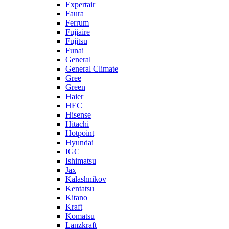
Expertair
Faura
Ferrum
Fujiaire
Fujitsu
Funai
General
General Climate
Gree
Green
Haier
HEC
Hisense
Hitachi
Hotpoint
Hyundai
IGC
Ishimatsu
Jax
Kalashnikov
Kentatsu
Kitano
Kraft
Komatsu
Lanzkraft