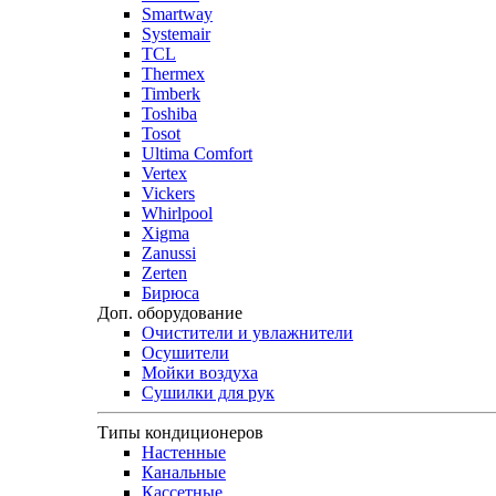
Smartway
Systemair
TCL
Thermex
Timberk
Toshiba
Tosot
Ultima Comfort
Vertex
Vickers
Whirlpool
Xigma
Zanussi
Zerten
Бирюса
Доп. оборудование
Очистители и увлажнители
Осушители
Мойки воздуха
Сушилки для рук
Типы кондиционеров
Настенные
Канальные
Кассетные