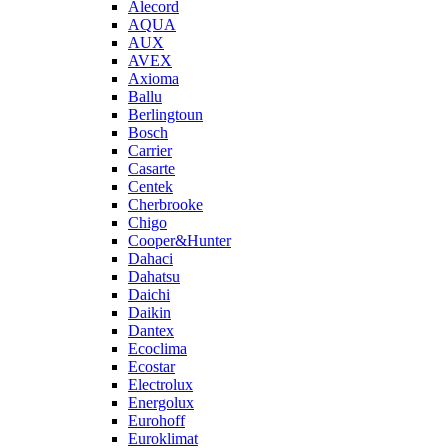
Alecord
AQUA
AUX
AVEX
Axioma
Ballu
Berlingtoun
Bosch
Carrier
Casarte
Centek
Cherbrooke
Chigo
Cooper&Hunter
Dahaci
Dahatsu
Daichi
Daikin
Dantex
Ecoclima
Ecostar
Electrolux
Energolux
Eurohoff
Euroklimat