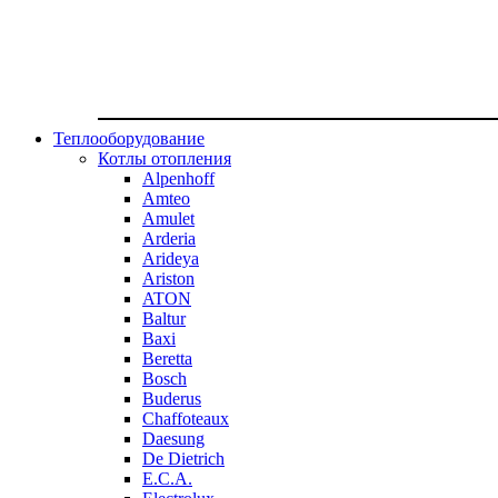
Теплооборудование
Котлы отопления
Alpenhoff
Amteo
Amulet
Arderia
Arideya
Ariston
ATON
Baltur
Baxi
Beretta
Bosch
Buderus
Chaffoteaux
Daesung
De Dietrich
E.C.A.