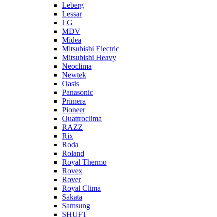
Leberg
Lessar
LG
MDV
Midea
Mitsubishi Electric
Mitsubishi Heavy
Neoclima
Newtek
Oasis
Panasonic
Primera
Pioneer
Quattroclima
RAZZ
Rix
Roda
Roland
Royal Thermo
Rovex
Rover
Royal Clima
Sakata
Samsung
SHUFT