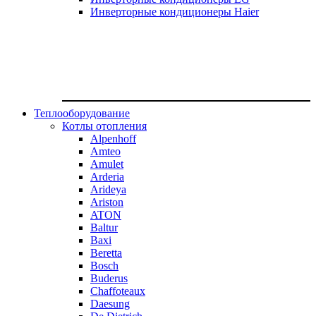
Инверторные кондиционеры Haier
Теплооборудование
Котлы отопления
Alpenhoff
Amteo
Amulet
Arderia
Arideya
Ariston
ATON
Baltur
Baxi
Beretta
Bosch
Buderus
Chaffoteaux
Daesung