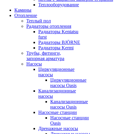
Теплооборудование
Камины
Отопление
Теплый пол
Радиаторы отопления
Радиаторы Kentatsu
furst
Радиаторы BJÖRNE
Радиаторы Kermi
Трубы, фитинги,
запорная арматура
Насосы
Циркуляционные
насосы
Циркуляционные
насосы Oasis
Канализационные
насосы
Канализационные
насосы Oasis
Насосные станции
Насосные станции
Oasis
Дренажные насосы
Дренажные насосы