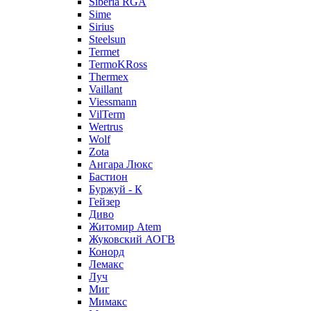
Siberia RGA
Sime
Sirius
Steelsun
Termet
TermoKRoss
Thermex
Vaillant
Viessmann
VilTerm
Wertrus
Wolf
Zota
Ангара Люкс
Бастион
Буржуй - К
Гейзер
Диво
Житомир Аtem
Жуковский АОГВ
Конорд
Лемакс
Луч
Миг
Мимакс