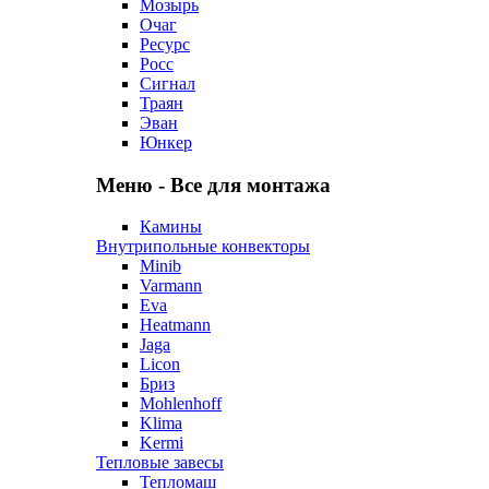
Мозырь
Очаг
Ресурс
Росс
Сигнал
Траян
Эван
Юнкер
Меню - Все для монтажа
Камины
Внутрипольные конвекторы
Minib
Varmann
Eva
Heatmann
Jaga
Licon
Бриз
Mohlenhoff
Klima
Kermi
Тепловые завесы
Тепломаш