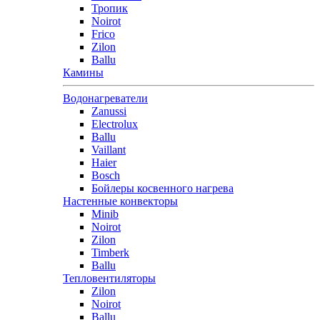
Тропик
Noirot
Frico
Zilon
Ballu
Камины
Водонагреватели
Zanussi
Electrolux
Ballu
Vaillant
Haier
Bosch
Бойлеры косвенного нагрева
Настенные конвекторы
Minib
Noirot
Zilon
Timberk
Ballu
Тепловентиляторы
Zilon
Noirot
Ballu