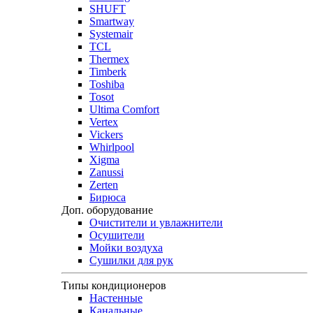
SHUFT
Smartway
Systemair
TCL
Thermex
Timberk
Toshiba
Tosot
Ultima Comfort
Vertex
Vickers
Whirlpool
Xigma
Zanussi
Zerten
Бирюса
Доп. оборудование
Очистители и увлажнители
Осушители
Мойки воздуха
Сушилки для рук
Типы кондиционеров
Настенные
Канальные