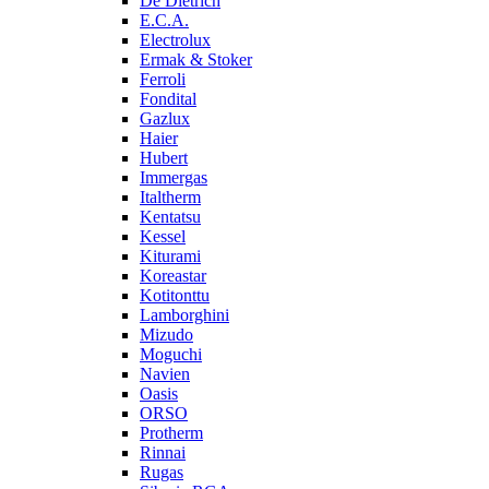
De Dietrich
E.C.A.
Electrolux
Ermak & Stoker
Ferroli
Fondital
Gazlux
Haier
Hubert
Immergas
Italtherm
Kentatsu
Kessel
Kiturami
Koreastar
Kotitonttu
Lamborghini
Mizudo
Moguchi
Navien
Oasis
ORSO
Protherm
Rinnai
Rugas