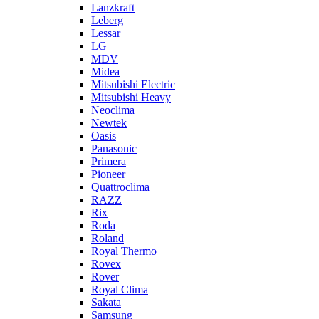
Lanzkraft
Leberg
Lessar
LG
MDV
Midea
Mitsubishi Electric
Mitsubishi Heavy
Neoclima
Newtek
Oasis
Panasonic
Primera
Pioneer
Quattroclima
RAZZ
Rix
Roda
Roland
Royal Thermo
Rovex
Rover
Royal Clima
Sakata
Samsung