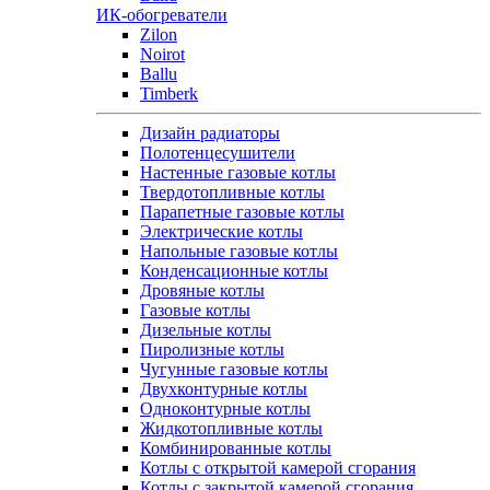
ИК-обогреватели
Zilon
Noirot
Ballu
Timberk
Дизайн радиаторы
Полотенцесушители
Настенные газовые котлы
Твердотопливные котлы
Парапетные газовые котлы
Электрические котлы
Напольные газовые котлы
Конденсационные котлы
Дровяные котлы
Газовые котлы
Дизельные котлы
Пиролизные котлы
Чугунные газовые котлы
Двухконтурные котлы
Одноконтурные котлы
Жидкотопливные котлы
Комбинированные котлы
Котлы с открытой камерой сгорания
Котлы с закрытой камерой сгорания