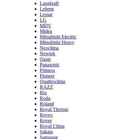
Lanzkraft
Leberg
Lessar
LG
MDV
Midea
Mitsubishi Electric
Mitsubishi Heavy
Neoclima
Newtek
Oasis
Panasonic
Primera
Pioneer
Quattroclima
RAZZ
Rix
Roda
Roland
Royal Thermo
Rovex
Rover
Royal Clima
Sakata
Samsung