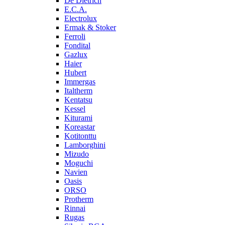
De Dietrich
E.C.A.
Electrolux
Ermak & Stoker
Ferroli
Fondital
Gazlux
Haier
Hubert
Immergas
Italtherm
Kentatsu
Kessel
Kiturami
Koreastar
Kotitonttu
Lamborghini
Mizudo
Moguchi
Navien
Oasis
ORSO
Protherm
Rinnai
Rugas