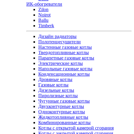
ИК-обогреватели
Zilon
Noirot
Ballu
Timberk
Дизайн радиаторы
Полотенцесушители
Настенные газовые котлы
Твердотопливные котлы
Парапетные газовые котлы
Электрические котлы
Напольные газовые котлы
Конденсационные котлы
Дровяные котлы
Газовые котлы
Дизельные котлы
Пиролизные котлы
Чугунные газовые котлы
Двухконтурные котлы
Одноконтурные котлы
Жидкотопливные котлы
Комбинированные котлы
Котлы с открытой камерой сгорания
Котлы с закрытой камерой сгорания