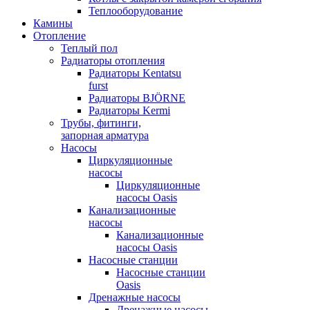
Теплооборудование
Камины
Отопление
Теплый пол
Радиаторы отопления
Радиаторы Kentatsu
furst
Радиаторы BJÖRNE
Радиаторы Kermi
Трубы, фитинги,
запорная арматура
Насосы
Циркуляционные
насосы
Циркуляционные
насосы Oasis
Канализационные
насосы
Канализационные
насосы Oasis
Насосные станции
Насосные станции
Oasis
Дренажные насосы
Дренажные насосы