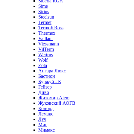
Siberia RGA
Sime
Sirius
Steelsun
Termet
TermoKRoss
Thermex
Vaillant
Viessmann
VilTerm
Wertrus
Wolf
Zota
Ангара Люкс
Бастион
Буржуй - К
Гейзер
Диво
Житомир Аtem
Жуковский АОГВ
Конорд
Лемакс
Луч
Миг
Мимакс