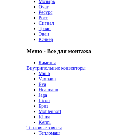
Мозырь
Очаг
Ресурс
Росс
Сигнал
Траян
Эван
Юнкер
Меню - Все для монтажа
Камины
Внутрипольные конвекторы
Minib
Varmann
Eva
Heatmann
Jaga
Licon
Бриз
Mohlenhoff
Klima
Kermi
Тепловые завесы
Тепломаш