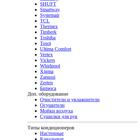
SHUFT
Smartway
Systemair
TCL
Thermex
Timberk
Toshiba
Tosot
Ultima Comfort
Vertex
Vickers
Whirlpool
Xigma
Zanussi
Zerten
Бирюса
Доп. оборудование
Очистители и увлажнители
Осушители
Мойки воздуха
Сушилки для рук
Типы кондиционеров
Настенные
Канальные