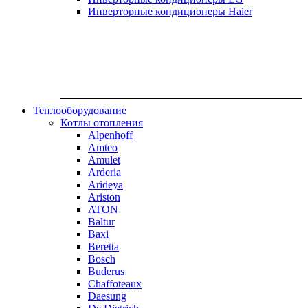
Инверторные кондиционеры Haier
Теплооборудование
Котлы отопления
Alpenhoff
Amteo
Amulet
Arderia
Arideya
Ariston
ATON
Baltur
Baxi
Beretta
Bosch
Buderus
Chaffoteaux
Daesung