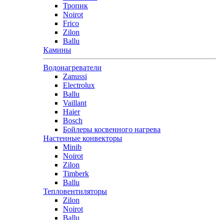
Тропик
Noirot
Frico
Zilon
Ballu
Камины
Водонагреватели
Zanussi
Electrolux
Ballu
Vaillant
Haier
Bosch
Бойлеры косвенного нагрева
Настенные конвекторы
Minib
Noirot
Zilon
Timberk
Ballu
Тепловентиляторы
Zilon
Noirot
Ballu