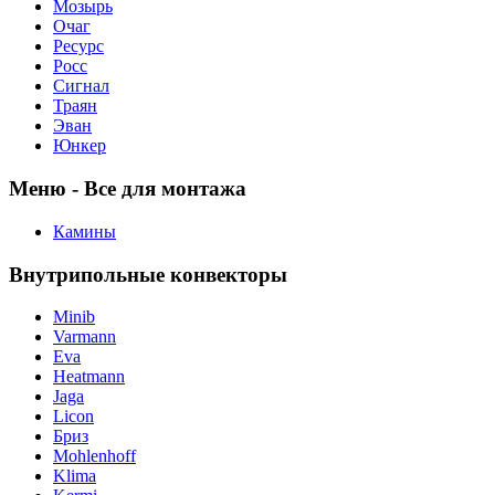
Мозырь
Очаг
Ресурс
Росс
Сигнал
Траян
Эван
Юнкер
Меню - Все для монтажа
Камины
Внутрипольные конвекторы
Minib
Varmann
Eva
Heatmann
Jaga
Licon
Бриз
Mohlenhoff
Klima