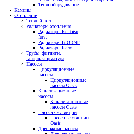
Теплооборудование
Камины
Отопление
Теплый пол
Радиаторы отопления
Радиаторы Kentatsu
furst
Радиаторы BJÖRNE
Радиаторы Kermi
Трубы, фитинги,
запорная арматура
Насосы
Циркуляционные
насосы
Циркуляционные
насосы Oasis
Канализационные
насосы
Канализационные
насосы Oasis
Насосные станции
Насосные станции
Oasis
Дренажные насосы
Дренажные насосы