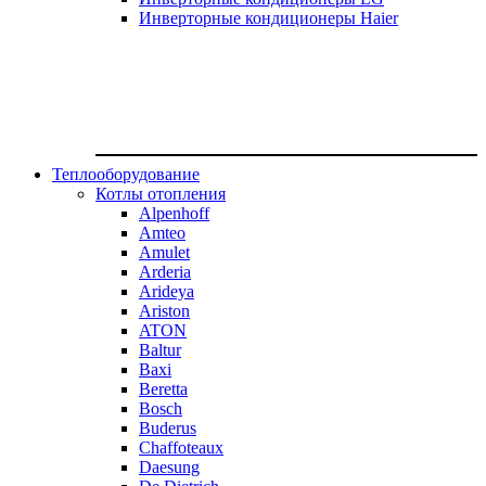
Инверторные кондиционеры Haier
Теплооборудование
Котлы отопления
Alpenhoff
Amteo
Amulet
Arderia
Arideya
Ariston
ATON
Baltur
Baxi
Beretta
Bosch
Buderus
Chaffoteaux
Daesung