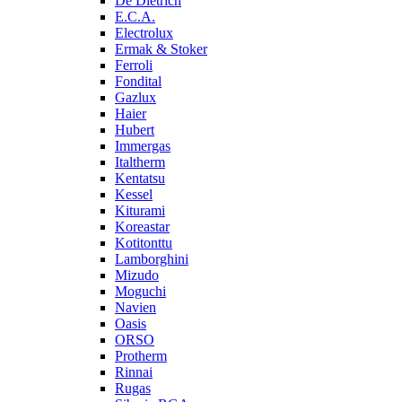
De Dietrich
E.C.A.
Electrolux
Ermak & Stoker
Ferroli
Fondital
Gazlux
Haier
Hubert
Immergas
Italtherm
Kentatsu
Kessel
Kiturami
Koreastar
Kotitonttu
Lamborghini
Mizudo
Moguchi
Navien
Oasis
ORSO
Protherm
Rinnai
Rugas