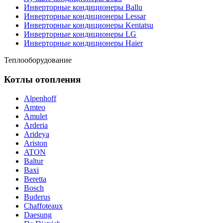
Инверторные кондиционеры Ballu
Инверторные кондиционеры Lessar
Инверторные кондиционеры Kentatsu
Инверторные кондиционеры LG
Инверторные кондиционеры Haier
Теплооборудование
Котлы отопления
Alpenhoff
Amteo
Amulet
Arderia
Arideya
Ariston
ATON
Baltur
Baxi
Beretta
Bosch
Buderus
Chaffoteaux
Daesung