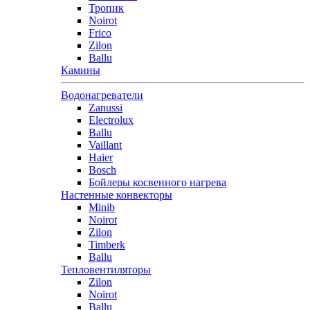
Тропик
Noirot
Frico
Zilon
Ballu
Камины
Водонагреватели
Zanussi
Electrolux
Ballu
Vaillant
Haier
Bosch
Бойлеры косвенного нагрева
Настенные конвекторы
Minib
Noirot
Zilon
Timberk
Ballu
Тепловентиляторы
Zilon
Noirot
Ballu