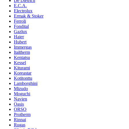
De Dietrich
E.C.A.
Electrolux
Ermak & Stoker
Ferroli
Fondital
Gazlux
Haier
Hubert
Immergas
Italtherm
Kentatsu
Kessel
Kiturami
Koreastar
Kotitonttu
Lamborghini
Mizudo
Moguchi
Navien
Oasis
ORSO
Protherm
Rinnai
Rugas