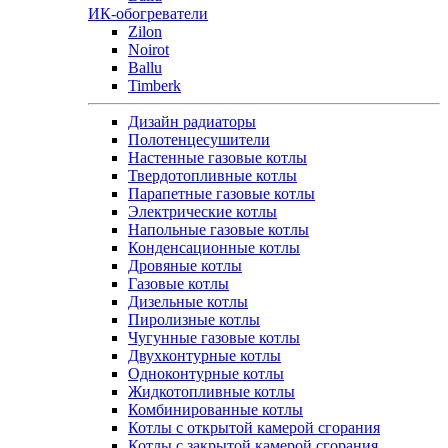
ИК-обогреватели
Zilon
Noirot
Ballu
Timberk
Дизайн радиаторы
Полотенцесушители
Настенные газовые котлы
Твердотопливные котлы
Парапетные газовые котлы
Электрические котлы
Напольные газовые котлы
Конденсационные котлы
Дровяные котлы
Газовые котлы
Дизельные котлы
Пиролизные котлы
Чугунные газовые котлы
Двухконтурные котлы
Одноконтурные котлы
Жидкотопливные котлы
Комбинированные котлы
Котлы с открытой камерой сгорания
Котлы с закрытой камерой сгорания