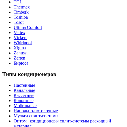
TCL
Thermex
Timberk
Toshiba
Tosot
Ultima Comfort
Vertex
Vickers
Whirlpool
Xigma
Zanussi
Zerten
Бирюса
Типы кондиционеров
Настенные
Канальные
Кассетные
Колонные
Мобильные
Напольно-потолочные
Мульти сплит-системы
Оптом | кондиционеры сплит-системы расходный
материал