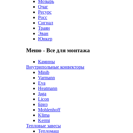
Мозырь
Очаг
Ресурс
Росс
Сигнал
Траян
Эван
Юнкер
Меню - Все для монтажа
Камины
Внутрипольные конвекторы
Minib
Varmann
Eva
Heatmann
Jaga
Licon
Бриз
Mohlenhoff
Klima
Kermi
Тепловые завесы
Тепломаш