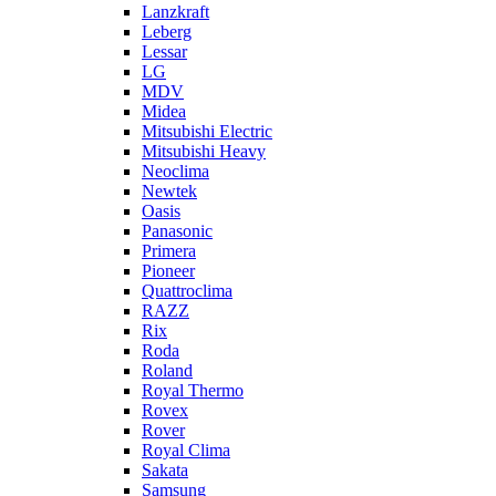
Lanzkraft
Leberg
Lessar
LG
MDV
Midea
Mitsubishi Electric
Mitsubishi Heavy
Neoclima
Newtek
Oasis
Panasonic
Primera
Pioneer
Quattroclima
RAZZ
Rix
Roda
Roland
Royal Thermo
Rovex
Rover
Royal Clima
Sakata
Samsung