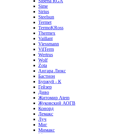
Siberia RGA
Sime
Sirius
Steelsun
Termet
TermoKRoss
Thermex
Vaillant
Viessmann
VilTerm
Wertrus
Wolf
Zota
Ангара Люкс
Бастион
Буржуй - К
Гейзер
Диво
Житомир Аtem
Жуковский АОГВ
Конорд
Лемакс
Луч
Миг
Мимакс