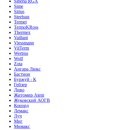
Siberia RGA
Sime
Sirius
Steelsun
Termet
TermoKRoss
Thermex
Vaillant
Viessmann
VilTerm
Wertrus
Wolf
Zota
Ангара Люкс
Бастион
Буржуй - К
Гейзер
Диво
Житомир Аtem
Жуковский АОГВ
Конорд
Лемакс
Луч
Миг
Мимакс