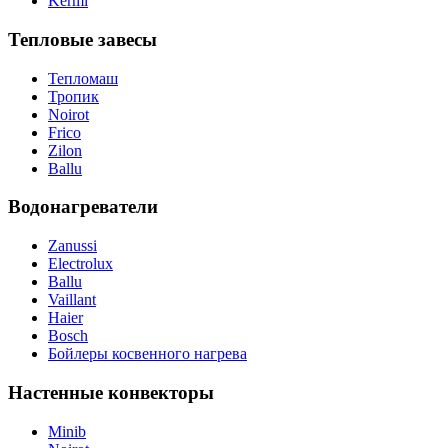
Kermi
Тепловые завесы
Тепломаш
Тропик
Noirot
Frico
Zilon
Ballu
Водонагреватели
Zanussi
Electrolux
Ballu
Vaillant
Haier
Bosch
Бойлеры косвенного нагрева
Настенные конвекторы
Minib