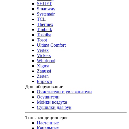
SHUFT
Smartway
Systemair
TCL
Thermex
Timberk
Toshiba
Tosot
Ultima Comfort
Vertex
Vickers
Whirlpool
Xigma
Zanussi
Zerten
Бирюса
Доп. оборудование
Очистители и увлажнители
Осушители
Мойки воздуха
Сушилки для рук
Типы кондиционеров
Настенные
Канальные