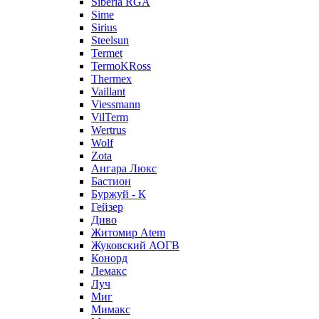
Siberia RGA
Sime
Sirius
Steelsun
Termet
TermoKRoss
Thermex
Vaillant
Viessmann
VilTerm
Wertrus
Wolf
Zota
Ангара Люкс
Бастион
Буржуй - К
Гейзер
Диво
Житомир Аtem
Жуковский АОГВ
Конорд
Лемакс
Луч
Миг
Мимакс