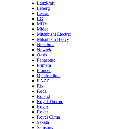
Lanzkraft
Leberg
Lessar
LG
MDV
Midea
Mitsubishi Electric
Mitsubishi Heavy
Neoclima
Newtek
Oasis
Panasonic
Primera
Pioneer
Quattroclima
RAZZ
Rix
Roda
Roland
Royal Thermo
Rovex
Rover
Royal Clima
Sakata
Samsung