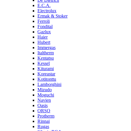
De Dietrich
E.C.A.
Electrolux
Ermak & Stoker
Ferroli
Fondital
Gazlux
Haier
Hubert
Immergas
Italtherm
Kentatsu
Kessel
Kiturami
Koreastar
Kotitonttu
Lamborghini
Mizudo
Moguchi
Navien
Oasis
ORSO
Protherm
Rinnai
Rugas