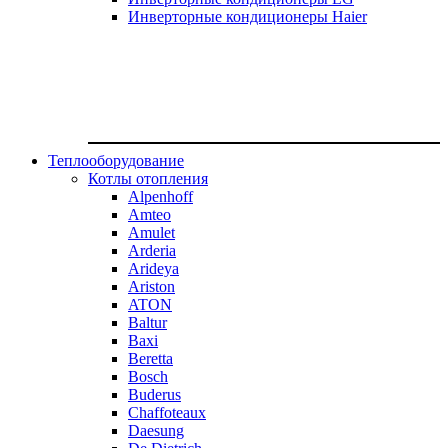
Инверторные кондиционеры Haier
Теплооборудование
Котлы отопления
Alpenhoff
Amteo
Amulet
Arderia
Arideya
Ariston
ATON
Baltur
Baxi
Beretta
Bosch
Buderus
Chaffoteaux
Daesung