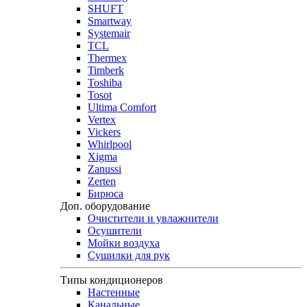
SHUFT
Smartway
Systemair
TCL
Thermex
Timberk
Toshiba
Tosot
Ultima Comfort
Vertex
Vickers
Whirlpool
Xigma
Zanussi
Zerten
Бирюса
Доп. оборудование
Очистители и увлажнители
Осушители
Мойки воздуха
Сушилки для рук
Типы кондиционеров
Настенные
Канальные