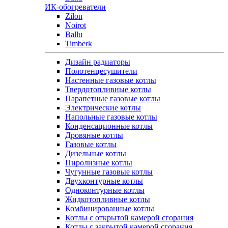
ИК-обогреватели
Zilon
Noirot
Ballu
Timberk
Дизайн радиаторы
Полотенцесушители
Настенные газовые котлы
Твердотопливные котлы
Парапетные газовые котлы
Электрические котлы
Напольные газовые котлы
Конденсационные котлы
Дровяные котлы
Газовые котлы
Дизельные котлы
Пиролизные котлы
Чугунные газовые котлы
Двухконтурные котлы
Одноконтурные котлы
Жидкотопливные котлы
Комбинированные котлы
Котлы с открытой камерой сгорания
Котлы с закрытой камерой сгорания