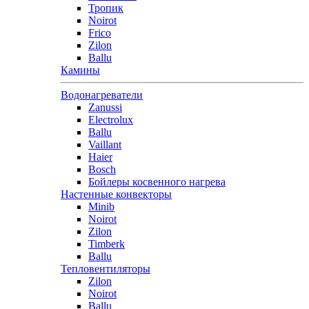
Тропик
Noirot
Frico
Zilon
Ballu
Камины
Водонагреватели
Zanussi
Electrolux
Ballu
Vaillant
Haier
Bosch
Бойлеры косвенного нагрева
Настенные конвекторы
Minib
Noirot
Zilon
Timberk
Ballu
Тепловентиляторы
Zilon
Noirot
Ballu