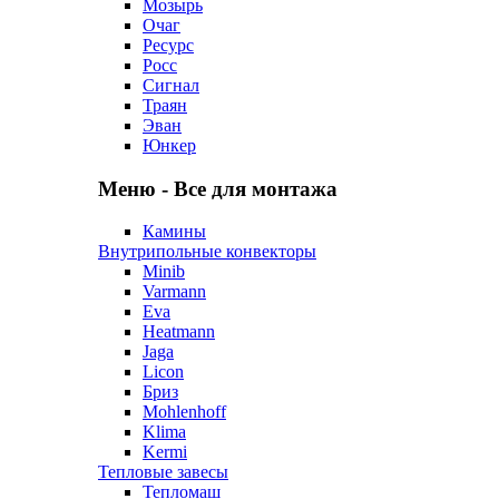
Мозырь
Очаг
Ресурс
Росс
Сигнал
Траян
Эван
Юнкер
Меню - Все для монтажа
Камины
Внутрипольные конвекторы
Minib
Varmann
Eva
Heatmann
Jaga
Licon
Бриз
Mohlenhoff
Klima
Kermi
Тепловые завесы
Тепломаш