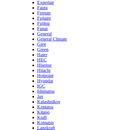
Expertair
Faura
Ferrum
Fujiaire
Fujitsu
Funai
General
General Climate
Gree
Green
Haier
HEC
Hisense
Hitachi
Hotpoint
Hyundai
IGC
Ishimatsu
Jax
Kalashnikov
Kentatsu
Kitano
Kraft
Komatsu
Lanzkraft