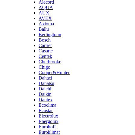
Alecord
AQUA
AUX
AVEX
Axioma
Ballu
Berlingtoun
Bosch
Carrier
Casarte
Centek
Cherbrooke
Chigo
Cooper&Hunter
Dahaci
Dahatsu
Daichi
Daikin
Dantex
Ecoclima
Ecostar
Electrolux
Energolux
Eurohoff
Euroklimat