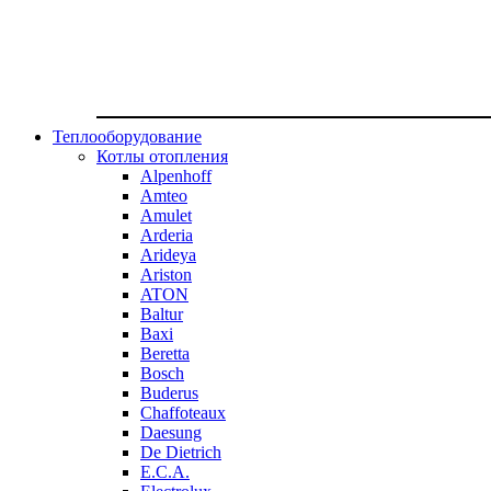
Теплооборудование
Котлы отопления
Alpenhoff
Amteo
Amulet
Arderia
Arideya
Ariston
ATON
Baltur
Baxi
Beretta
Bosch
Buderus
Chaffoteaux
Daesung
De Dietrich
E.C.A.