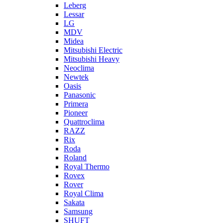
Leberg
Lessar
LG
MDV
Midea
Mitsubishi Electric
Mitsubishi Heavy
Neoclima
Newtek
Oasis
Panasonic
Primera
Pioneer
Quattroclima
RAZZ
Rix
Roda
Roland
Royal Thermo
Rovex
Rover
Royal Clima
Sakata
Samsung
SHUFT