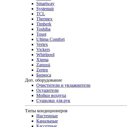
Smartway
Systemair
TCL
Thermex
Timberk
Toshiba
Tosot
Ultima Comfort
Vertex
Vickers
Whirlpool
Xigma
Zanussi
Zerten
Бирюса
Доп. оборудование
Очистители и увлажнители
Осушители
Мойки воздуха
Сушилки для рук
Типы кондиционеров
Настенные
Канальные
Кассетные