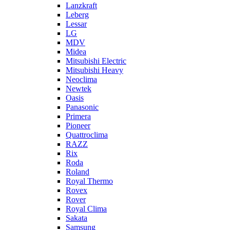
Lanzkraft
Leberg
Lessar
LG
MDV
Midea
Mitsubishi Electric
Mitsubishi Heavy
Neoclima
Newtek
Oasis
Panasonic
Primera
Pioneer
Quattroclima
RAZZ
Rix
Roda
Roland
Royal Thermo
Rovex
Rover
Royal Clima
Sakata
Samsung