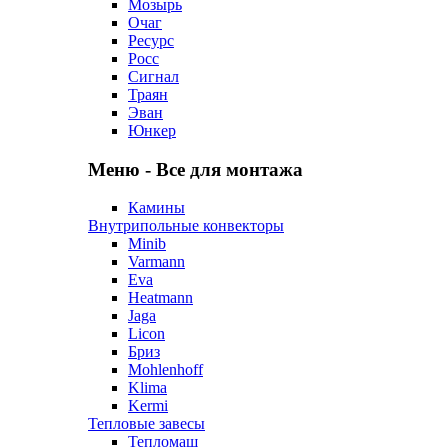
Мозырь
Очаг
Ресурс
Росс
Сигнал
Траян
Эван
Юнкер
Меню - Все для монтажа
Камины
Внутрипольные конвекторы
Minib
Varmann
Eva
Heatmann
Jaga
Licon
Бриз
Mohlenhoff
Klima
Kermi
Тепловые завесы
Тепломаш