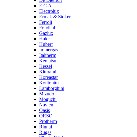
De Dietrich
E.C.A.
Electrolux
Ermak & Stoker
Ferroli
Fondital
Gazlux
Haier
Hubert
Immergas
Italtherm
Kentatsu
Kessel
Kiturami
Koreastar
Kotitonttu
Lamborghini
Mizudo
Moguchi
Navien
Oasis
ORSO
Protherm
Rinnai
Rugas