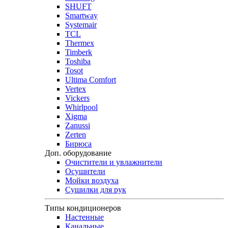
SHUFT
Smartway
Systemair
TCL
Thermex
Timberk
Toshiba
Tosot
Ultima Comfort
Vertex
Vickers
Whirlpool
Xigma
Zanussi
Zerten
Бирюса
Доп. оборудование
Очистители и увлажнители
Осушители
Мойки воздуха
Сушилки для рук
Типы кондиционеров
Настенные
Канальные