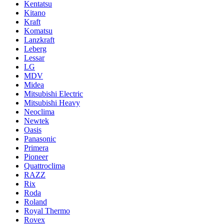
Kentatsu
Kitano
Kraft
Komatsu
Lanzkraft
Leberg
Lessar
LG
MDV
Midea
Mitsubishi Electric
Mitsubishi Heavy
Neoclima
Newtek
Oasis
Panasonic
Primera
Pioneer
Quattroclima
RAZZ
Rix
Roda
Roland
Royal Thermo
Rovex