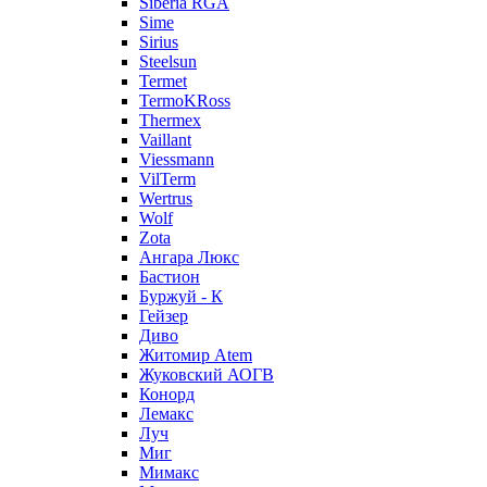
Siberia RGA
Sime
Sirius
Steelsun
Termet
TermoKRoss
Thermex
Vaillant
Viessmann
VilTerm
Wertrus
Wolf
Zota
Ангара Люкс
Бастион
Буржуй - К
Гейзер
Диво
Житомир Аtem
Жуковский АОГВ
Конорд
Лемакс
Луч
Миг
Мимакс