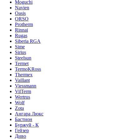
Moguchi
Navien
Oasis
ORSO
Protherm
Rinnai
Rugas
Siberia RGA
Sime
Sirius
Steelsun
Termet
TermoKRoss
Thermex
Vaillant
Viessmann
VilTerm
Wertrus
Wolf
Zota
Ангара Люкс
Бастион
Буржуй - К
Гейзер
Диво