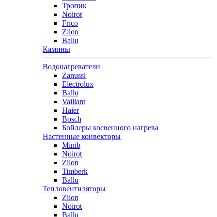
Тропик
Noirot
Frico
Zilon
Ballu
Камины
Водонагреватели
Zanussi
Electrolux
Ballu
Vaillant
Haier
Bosch
Бойлеры косвенного нагрева
Настенные конвекторы
Minib
Noirot
Zilon
Timberk
Ballu
Тепловентиляторы
Zilon
Noirot
Ballu