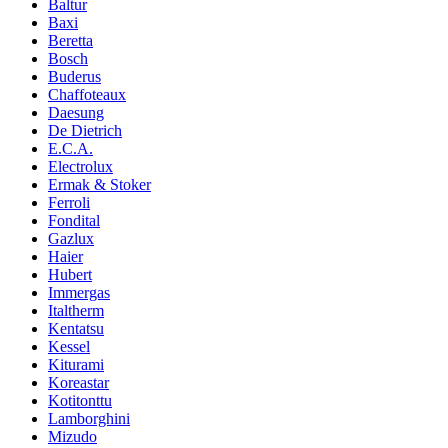
Baltur
Baxi
Beretta
Bosch
Buderus
Chaffoteaux
Daesung
De Dietrich
E.C.A.
Electrolux
Ermak & Stoker
Ferroli
Fondital
Gazlux
Haier
Hubert
Immergas
Italtherm
Kentatsu
Kessel
Kiturami
Koreastar
Kotitonttu
Lamborghini
Mizudo