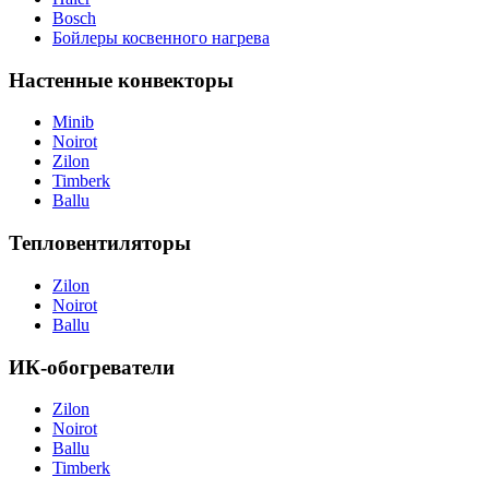
Bosch
Бойлеры косвенного нагрева
Настенные конвекторы
Minib
Noirot
Zilon
Timberk
Ballu
Тепловентиляторы
Zilon
Noirot
Ballu
ИК-обогреватели
Zilon
Noirot
Ballu
Timberk