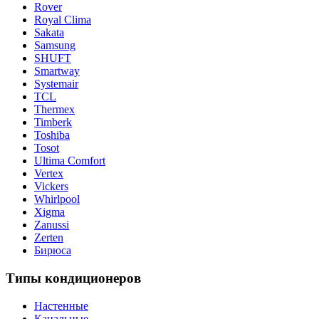
Rover
Royal Clima
Sakata
Samsung
SHUFT
Smartway
Systemair
TCL
Thermex
Timberk
Toshiba
Tosot
Ultima Comfort
Vertex
Vickers
Whirlpool
Xigma
Zanussi
Zerten
Бирюса
Типы кондиционеров
Настенные
Канальные