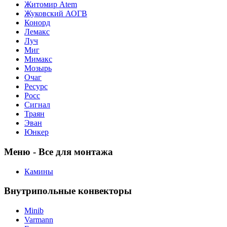
Житомир Аtem
Жуковский АОГВ
Конорд
Лемакс
Луч
Миг
Мимакс
Мозырь
Очаг
Ресурс
Росс
Сигнал
Траян
Эван
Юнкер
Меню - Все для монтажа
Камины
Внутрипольные конвекторы
Minib
Varmann