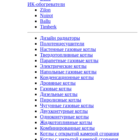
ИК-обогреватели
Zilon
Noirot
Ballu
Timberk
Дизайн радиаторы
Полотенцесушители
Настенные газовые котлы
Твердотопливные котлы
Парапетные газовые котлы
Электрические котлы
Напольные газовые котлы
Конденсационные котлы
Дровяные котлы
Газовые котлы
Дизельные котлы
Пиролизные котлы
Чугунные газовые котлы
Двухконтурные котлы
Одноконтурные котлы
Жидкотопливные котлы
Комбинированные котлы
Котлы с открытой камерой сгорания
Котлы с закрытой камерой сгорания