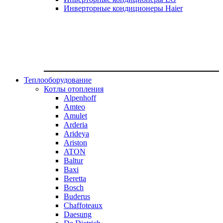
Инверторные кондиционеры Haier
Теплооборудование
Котлы отопления
Alpenhoff
Amteo
Amulet
Arderia
Arideya
Ariston
ATON
Baltur
Baxi
Beretta
Bosch
Buderus
Chaffoteaux
Daesung