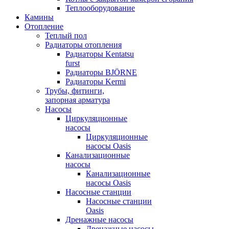
Теплооборудование
Камины
Отопление
Теплый пол
Радиаторы отопления
Радиаторы Kentatsu
furst
Радиаторы BJÖRNE
Радиаторы Kermi
Трубы, фитинги,
запорная арматура
Насосы
Циркуляционные
насосы
Циркуляционные
насосы Oasis
Канализационные
насосы
Канализационные
насосы Oasis
Насосные станции
Насосные станции
Oasis
Дренажные насосы
Дренажные насосы