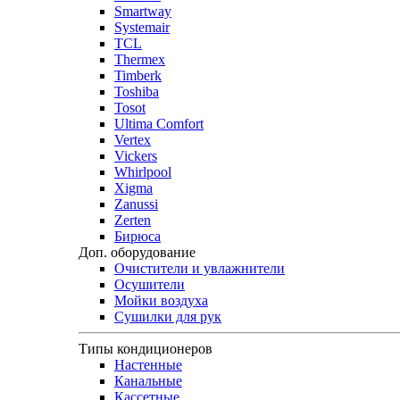
Smartway
Systemair
TCL
Thermex
Timberk
Toshiba
Tosot
Ultima Comfort
Vertex
Vickers
Whirlpool
Xigma
Zanussi
Zerten
Бирюса
Доп. оборудование
Очистители и увлажнители
Осушители
Мойки воздуха
Сушилки для рук
Типы кондиционеров
Настенные
Канальные
Кассетные