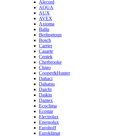
Alecord
AQUA
AUX
AVEX
Axioma
Ballu
Berlingtoun
Bosch
Carrier
Casarte
Centek
Cherbrooke
Chigo
Cooper&Hunter
Dahaci
Dahatsu
Daichi
Daikin
Dantex
Ecoclima
Ecostar
Electrolux
Energolux
Eurohoff
Euroklimat