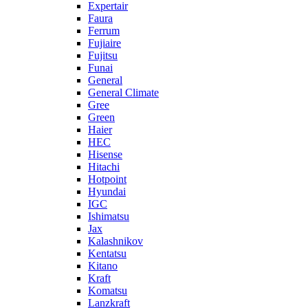
Expertair
Faura
Ferrum
Fujiaire
Fujitsu
Funai
General
General Climate
Gree
Green
Haier
HEC
Hisense
Hitachi
Hotpoint
Hyundai
IGC
Ishimatsu
Jax
Kalashnikov
Kentatsu
Kitano
Kraft
Komatsu
Lanzkraft