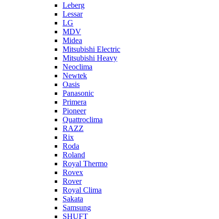
Leberg
Lessar
LG
MDV
Midea
Mitsubishi Electric
Mitsubishi Heavy
Neoclima
Newtek
Oasis
Panasonic
Primera
Pioneer
Quattroclima
RAZZ
Rix
Roda
Roland
Royal Thermo
Rovex
Rover
Royal Clima
Sakata
Samsung
SHUFT