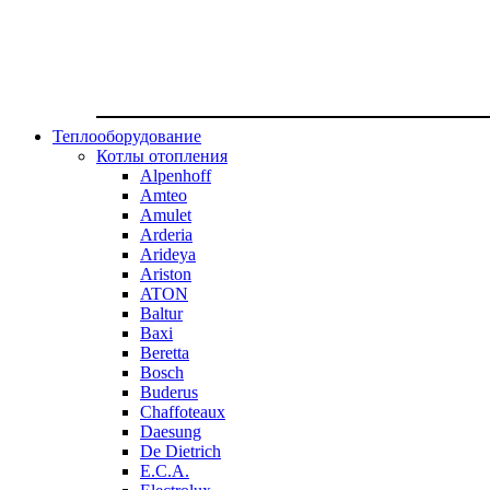
Теплооборудование
Котлы отопления
Alpenhoff
Amteo
Amulet
Arderia
Arideya
Ariston
ATON
Baltur
Baxi
Beretta
Bosch
Buderus
Chaffoteaux
Daesung
De Dietrich
E.C.A.