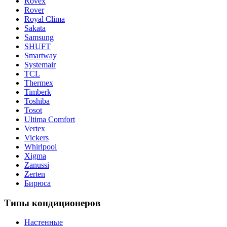
Rovex
Rover
Royal Clima
Sakata
Samsung
SHUFT
Smartway
Systemair
TCL
Thermex
Timberk
Toshiba
Tosot
Ultima Comfort
Vertex
Vickers
Whirlpool
Xigma
Zanussi
Zerten
Бирюса
Типы кондиционеров
Настенные