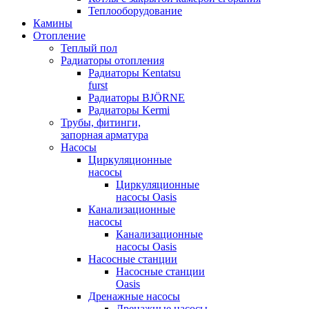
Теплооборудование
Камины
Отопление
Теплый пол
Радиаторы отопления
Радиаторы Kentatsu
furst
Радиаторы BJÖRNE
Радиаторы Kermi
Трубы, фитинги,
запорная арматура
Насосы
Циркуляционные
насосы
Циркуляционные
насосы Oasis
Канализационные
насосы
Канализационные
насосы Oasis
Насосные станции
Насосные станции
Oasis
Дренажные насосы
Дренажные насосы