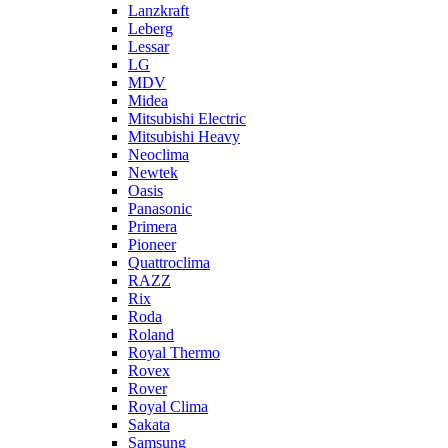
Lanzkraft
Leberg
Lessar
LG
MDV
Midea
Mitsubishi Electric
Mitsubishi Heavy
Neoclima
Newtek
Oasis
Panasonic
Primera
Pioneer
Quattroclima
RAZZ
Rix
Roda
Roland
Royal Thermo
Rovex
Rover
Royal Clima
Sakata
Samsung