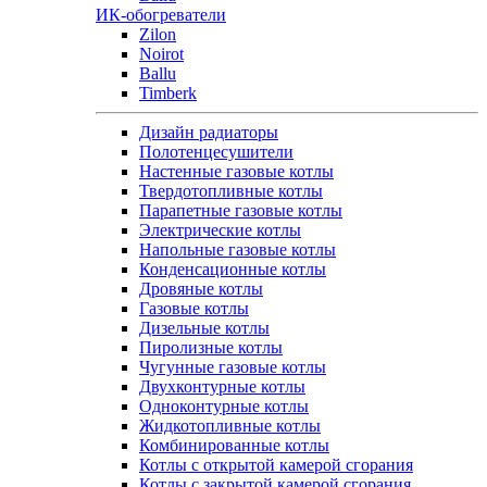
ИК-обогреватели
Zilon
Noirot
Ballu
Timberk
Дизайн радиаторы
Полотенцесушители
Настенные газовые котлы
Твердотопливные котлы
Парапетные газовые котлы
Электрические котлы
Напольные газовые котлы
Конденсационные котлы
Дровяные котлы
Газовые котлы
Дизельные котлы
Пиролизные котлы
Чугунные газовые котлы
Двухконтурные котлы
Одноконтурные котлы
Жидкотопливные котлы
Комбинированные котлы
Котлы с открытой камерой сгорания
Котлы с закрытой камерой сгорания