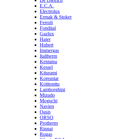
De Dietrich
E.C.A.
Electrolux
Ermak & Stoker
Ferroli
Fondital
Gazlux
Haier
Hubert
Immergas
Italtherm
Kentatsu
Kessel
Kiturami
Koreastar
Kotitonttu
Lamborghini
Mizudo
Moguchi
Navien
Oasis
ORSO
Protherm
Rinnai
Rugas