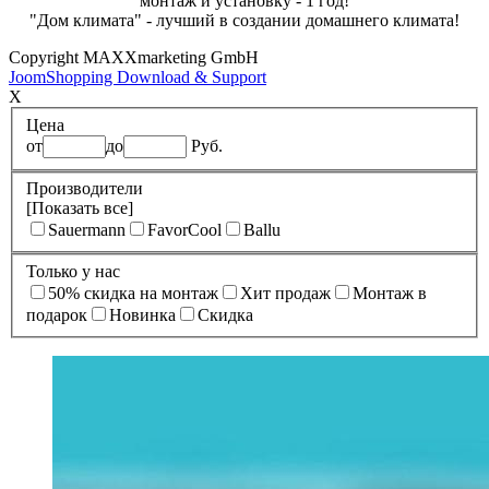
монтаж и установку - 1 год!
"Дом климата" - лучший в создании домашнего климата!
Copyright MAXXmarketing GmbH
JoomShopping Download & Support
X
Цена
от
до
Руб.
Производители
[Показать все]
Sauermann
FavorCool
Ballu
Только у нас
50% cкидка на монтаж
Xит продаж
Монтаж в
подарок
Новинка
Скидка