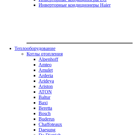
Инверторные кондиционеры Haier
Теплооборудование
Котлы отопления
Alpenhoff
Amteo
Amulet
Arderia
Arideya
Ariston
ATON
Baltur
Baxi
Beretta
Bosch
Buderus
Chaffoteaux
Daesung