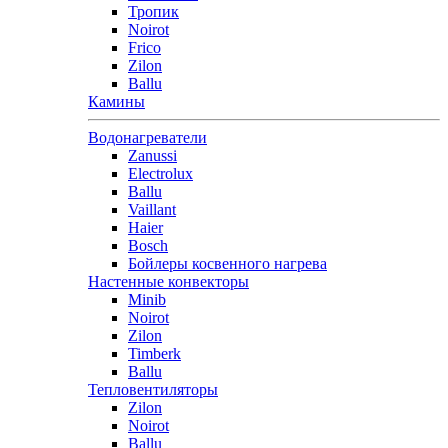
Тропик
Noirot
Frico
Zilon
Ballu
Камины
Водонагреватели
Zanussi
Electrolux
Ballu
Vaillant
Haier
Bosch
Бойлеры косвенного нагрева
Настенные конвекторы
Minib
Noirot
Zilon
Timberk
Ballu
Тепловентиляторы
Zilon
Noirot
Ballu