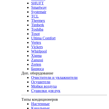
SHUFT
Smartway
Systemair
TCL
Thermex
Timberk
Toshiba
Tosot
Ultima Comfort
Vertex
Vickers
Whirlpool
Xigma
Zanussi
Zerten
Бирюса
Доп. оборудование
Очистители и увлажнители
Осушители
Мойки воздуха
Сушилки для рук
Типы кондиционеров
Настенные
Канальные