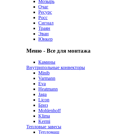
Мозырь
Очаг
Ресурс
Росс
Сигнал
Траян
Эван
Юнкер
Меню - Все для монтажа
Камины
Внутрипольные конвекторы
Minib
Varmann
Eva
Heatmann
Jaga
Licon
Бриз
Mohlenhoff
Klima
Kermi
Тепловые завесы
Тепломаш