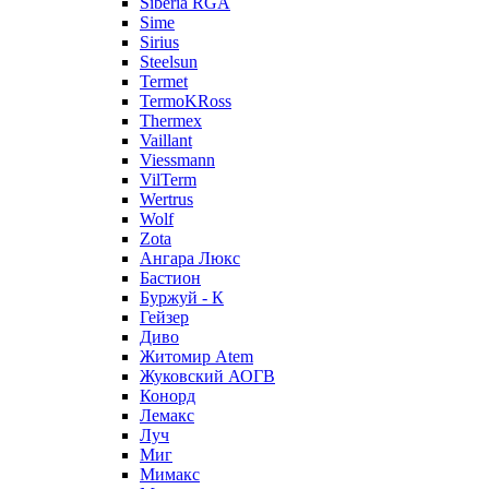
Siberia RGA
Sime
Sirius
Steelsun
Termet
TermoKRoss
Thermex
Vaillant
Viessmann
VilTerm
Wertrus
Wolf
Zota
Ангара Люкс
Бастион
Буржуй - К
Гейзер
Диво
Житомир Аtem
Жуковский АОГВ
Конорд
Лемакс
Луч
Миг
Мимакс