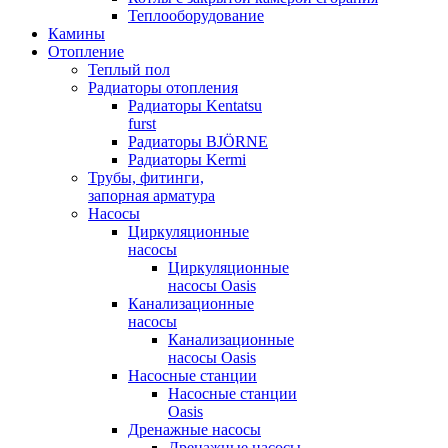
Теплооборудование
Камины
Отопление
Теплый пол
Радиаторы отопления
Радиаторы Kentatsu
furst
Радиаторы BJÖRNE
Радиаторы Kermi
Трубы, фитинги,
запорная арматура
Насосы
Циркуляционные
насосы
Циркуляционные
насосы Oasis
Канализационные
насосы
Канализационные
насосы Oasis
Насосные станции
Насосные станции
Oasis
Дренажные насосы
Дренажные насосы