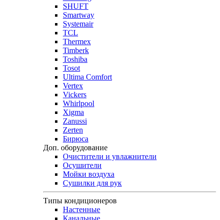
SHUFT
Smartway
Systemair
TCL
Thermex
Timberk
Toshiba
Tosot
Ultima Comfort
Vertex
Vickers
Whirlpool
Xigma
Zanussi
Zerten
Бирюса
Доп. оборудование
Очистители и увлажнители
Осушители
Мойки воздуха
Сушилки для рук
Типы кондиционеров
Настенные
Канальные