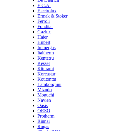
De Dietrich
E.C.A.
Electrolux
Ermak & Stoker
Ferroli
Fondital
Gazlux
Haier
Hubert
Immergas
Italtherm
Kentatsu
Kessel
Kiturami
Koreastar
Kotitonttu
Lamborghini
Mizudo
Moguchi
Navien
Oasis
ORSO
Protherm
Rinnai
Rugas