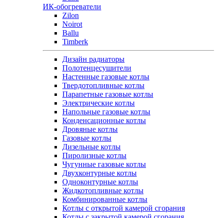
ИК-обогреватели
Zilon
Noirot
Ballu
Timberk
Дизайн радиаторы
Полотенцесушители
Настенные газовые котлы
Твердотопливные котлы
Парапетные газовые котлы
Электрические котлы
Напольные газовые котлы
Конденсационные котлы
Дровяные котлы
Газовые котлы
Дизельные котлы
Пиролизные котлы
Чугунные газовые котлы
Двухконтурные котлы
Одноконтурные котлы
Жидкотопливные котлы
Комбинированные котлы
Котлы с открытой камерой сгорания
Котлы с закрытой камерой сгорания