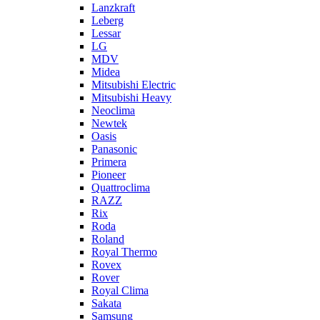
Lanzkraft
Leberg
Lessar
LG
MDV
Midea
Mitsubishi Electric
Mitsubishi Heavy
Neoclima
Newtek
Oasis
Panasonic
Primera
Pioneer
Quattroclima
RAZZ
Rix
Roda
Roland
Royal Thermo
Rovex
Rover
Royal Clima
Sakata
Samsung