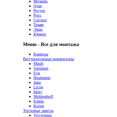
Мозырь
Очаг
Ресурс
Росс
Сигнал
Траян
Эван
Юнкер
Меню - Все для монтажа
Камины
Внутрипольные конвекторы
Minib
Varmann
Eva
Heatmann
Jaga
Licon
Бриз
Mohlenhoff
Klima
Kermi
Тепловые завесы
Тепломаш