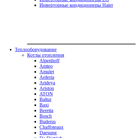
Инверторные кондиционеры Haier
Теплооборудование
Котлы отопления
Alpenhoff
Amteo
Amulet
Arderia
Arideya
Ariston
ATON
Baltur
Baxi
Beretta
Bosch
Buderus
Chaffoteaux
Daesung