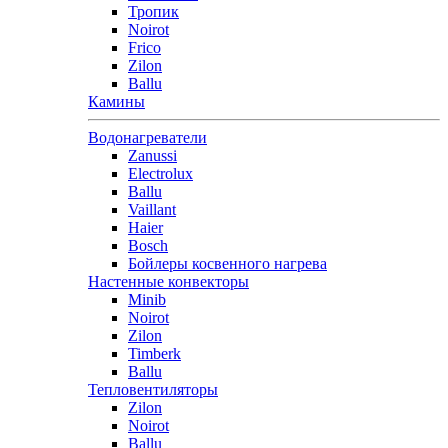
Тропик
Noirot
Frico
Zilon
Ballu
Камины
Водонагреватели
Zanussi
Electrolux
Ballu
Vaillant
Haier
Bosch
Бойлеры косвенного нагрева
Настенные конвекторы
Minib
Noirot
Zilon
Timberk
Ballu
Тепловентиляторы
Zilon
Noirot
Ballu