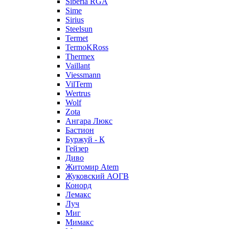
Siberia RGA
Sime
Sirius
Steelsun
Termet
TermoKRoss
Thermex
Vaillant
Viessmann
VilTerm
Wertrus
Wolf
Zota
Ангара Люкс
Бастион
Буржуй - К
Гейзер
Диво
Житомир Аtem
Жуковский АОГВ
Конорд
Лемакс
Луч
Миг
Мимакс