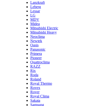
Lanzkraft
Leberg
Lessar
LG
MDV
Midea
Mitsubishi Electric
Mitsubishi Heavy
Neoclima
Newtek
Oasis
Panasonic
Primera
Pioneer
Quattroclima
RAZZ
Rix
Roda
Roland
Royal Thermo
Rovex
Rover
Royal Clima
Sakata
Samsung