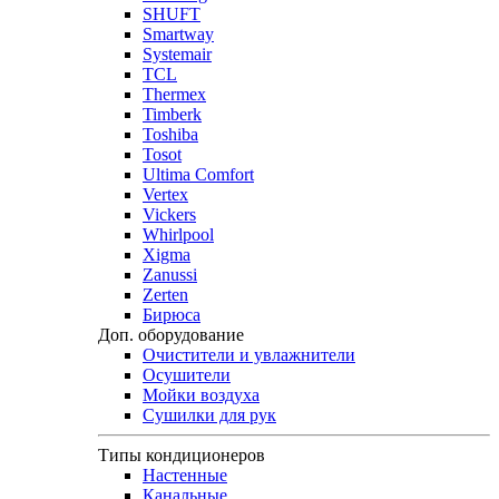
SHUFT
Smartway
Systemair
TCL
Thermex
Timberk
Toshiba
Tosot
Ultima Comfort
Vertex
Vickers
Whirlpool
Xigma
Zanussi
Zerten
Бирюса
Доп. оборудование
Очистители и увлажнители
Осушители
Мойки воздуха
Сушилки для рук
Типы кондиционеров
Настенные
Канальные