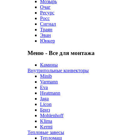
Мозырь
Очаг
Ресурс
Росс
Сигнал
Траян
Эван
Юнкер
Меню - Все для монтажа
Камины
Внутрипольные конвекторы
Minib
Varmann
Eva
Heatmann
Jaga
Licon
Бриз
Mohlenhoff
Klima
Kermi
Тепловые завесы
Тепломаш