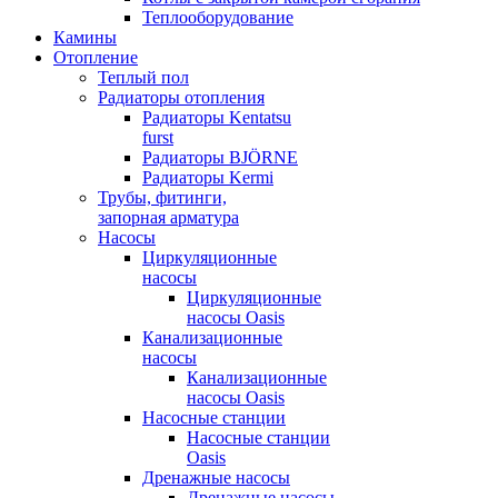
Теплооборудование
Камины
Отопление
Теплый пол
Радиаторы отопления
Радиаторы Kentatsu
furst
Радиаторы BJÖRNE
Радиаторы Kermi
Трубы, фитинги,
запорная арматура
Насосы
Циркуляционные
насосы
Циркуляционные
насосы Oasis
Канализационные
насосы
Канализационные
насосы Oasis
Насосные станции
Насосные станции
Oasis
Дренажные насосы
Дренажные насосы