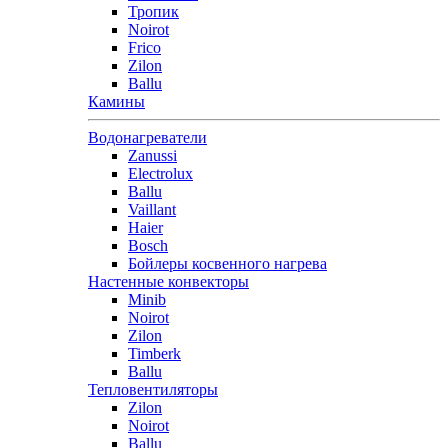
Тропик
Noirot
Frico
Zilon
Ballu
Камины
Водонагреватели
Zanussi
Electrolux
Ballu
Vaillant
Haier
Bosch
Бойлеры косвенного нагрева
Настенные конвекторы
Minib
Noirot
Zilon
Timberk
Ballu
Тепловентиляторы
Zilon
Noirot
Ballu