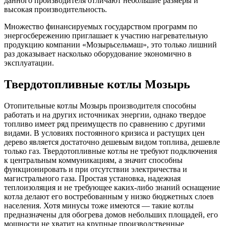
данного производителя отличают небольшие размеры и
высокая производительность.
Множество финансируемых государством программ по
энергосбережению приглашает к участию нагревательную
продукцию компании «Мозырьсельмаш», это только лишний
раз доказывает насколько оборудование экономично в
эксплуатации.
Твердотопливные котлы Мозырь
Отопительные котлы Мозырь производителя способны
работать и на других источниках энергии, однако твердое
топливо имеет ряд преимуществ по сравнению с другими
видами. В условиях постоянного кризиса и растущих цен
дерево является достаточно дешевым видом топлива, дешевле
только газ. Твердотопливные котлы не требуют подключения
к центральным коммуникациям, а значит способны
функционировать и при отсутствии электричества и
магистрального газа. Простая установка, надежная
теплоизоляция и не требующее каких-либо знаний оснащение
котла делают его востребованным у низко бюджетных слоев
населения. Хотя минусы тоже имеются — такие котлы
предназначены для обогрева домов небольших площадей, его
мощности не хватит на крупные производственные