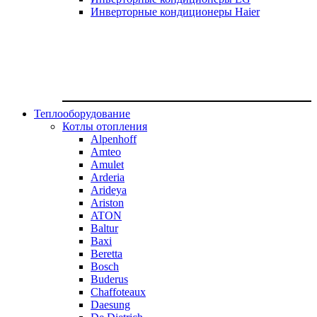
Инверторные кондиционеры Haier
Теплооборудование
Котлы отопления
Alpenhoff
Amteo
Amulet
Arderia
Arideya
Ariston
ATON
Baltur
Baxi
Beretta
Bosch
Buderus
Chaffoteaux
Daesung