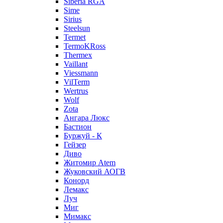
Siberia RGA
Sime
Sirius
Steelsun
Termet
TermoKRoss
Thermex
Vaillant
Viessmann
VilTerm
Wertrus
Wolf
Zota
Ангара Люкс
Бастион
Буржуй - К
Гейзер
Диво
Житомир Аtem
Жуковский АОГВ
Конорд
Лемакс
Луч
Миг
Мимакс