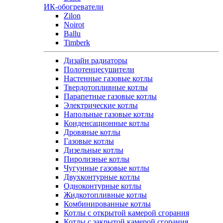
ИК-обогреватели
Zilon
Noirot
Ballu
Timberk
Дизайн радиаторы
Полотенцесушители
Настенные газовые котлы
Твердотопливные котлы
Парапетные газовые котлы
Электрические котлы
Напольные газовые котлы
Конденсационные котлы
Дровяные котлы
Газовые котлы
Дизельные котлы
Пиролизные котлы
Чугунные газовые котлы
Двухконтурные котлы
Одноконтурные котлы
Жидкотопливные котлы
Комбинированные котлы
Котлы с открытой камерой сгорания
Котлы с закрытой камерой сгорания