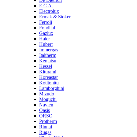
De Dietrich
E.C.A.
Electrolux
Ermak & Stoker
Ferroli
Fondital
Gazlux
Haier
Hubert
Immergas
Italtherm
Kentatsu
Kessel
Kiturami
Koreastar
Kotitonttu
Lamborghini
Mizudo
Moguchi
Navien
Oasis
ORSO
Protherm
Rinnai
Rugas