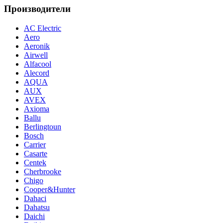
Производители
AC Electric
Aero
Aeronik
Airwell
Alfacool
Alecord
AQUA
AUX
AVEX
Axioma
Ballu
Berlingtoun
Bosch
Carrier
Casarte
Centek
Cherbrooke
Chigo
Cooper&Hunter
Dahaci
Dahatsu
Daichi