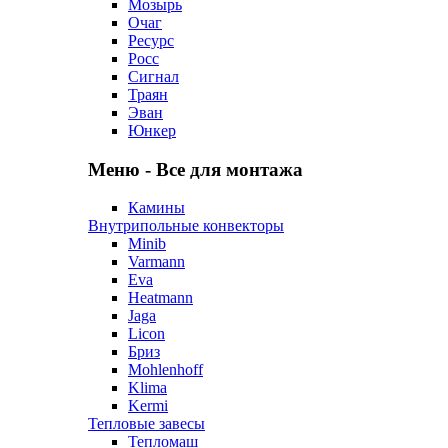
Мозырь
Очаг
Ресурс
Росс
Сигнал
Траян
Эван
Юнкер
Меню - Все для монтажа
Камины
Внутрипольные конвекторы
Minib
Varmann
Eva
Heatmann
Jaga
Licon
Бриз
Mohlenhoff
Klima
Kermi
Тепловые завесы
Тепломаш