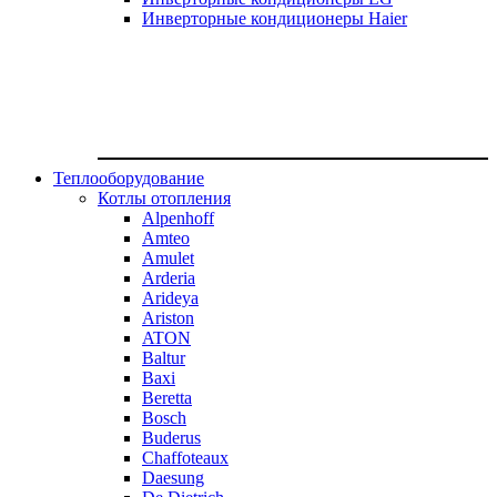
Инверторные кондиционеры Haier
Теплооборудование
Котлы отопления
Alpenhoff
Amteo
Amulet
Arderia
Arideya
Ariston
ATON
Baltur
Baxi
Beretta
Bosch
Buderus
Chaffoteaux
Daesung