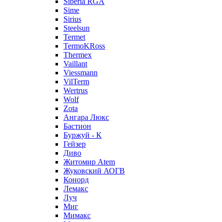
Siberia RGA
Sime
Sirius
Steelsun
Termet
TermoKRoss
Thermex
Vaillant
Viessmann
VilTerm
Wertrus
Wolf
Zota
Ангара Люкс
Бастион
Буржуй - К
Гейзер
Диво
Житомир Аtem
Жуковский АОГВ
Конорд
Лемакс
Луч
Миг
Мимакс