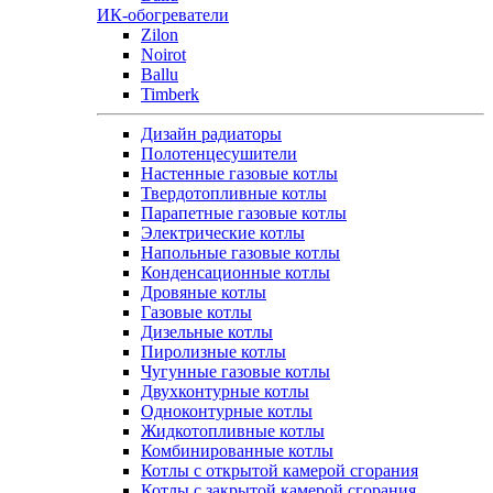
ИК-обогреватели
Zilon
Noirot
Ballu
Timberk
Дизайн радиаторы
Полотенцесушители
Настенные газовые котлы
Твердотопливные котлы
Парапетные газовые котлы
Электрические котлы
Напольные газовые котлы
Конденсационные котлы
Дровяные котлы
Газовые котлы
Дизельные котлы
Пиролизные котлы
Чугунные газовые котлы
Двухконтурные котлы
Одноконтурные котлы
Жидкотопливные котлы
Комбинированные котлы
Котлы с открытой камерой сгорания
Котлы с закрытой камерой сгорания