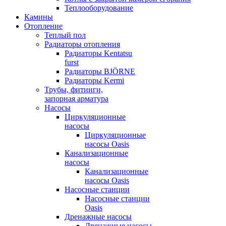
Теплооборудование
Камины
Отопление
Теплый пол
Радиаторы отопления
Радиаторы Kentatsu
furst
Радиаторы BJÖRNE
Радиаторы Kermi
Трубы, фитинги,
запорная арматура
Насосы
Циркуляционные
насосы
Циркуляционные
насосы Oasis
Канализационные
насосы
Канализационные
насосы Oasis
Насосные станции
Насосные станции
Oasis
Дренажные насосы
Дренажные насосы