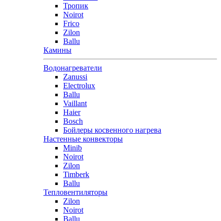
Тропик
Noirot
Frico
Zilon
Ballu
Камины
Водонагреватели
Zanussi
Electrolux
Ballu
Vaillant
Haier
Bosch
Бойлеры косвенного нагрева
Настенные конвекторы
Minib
Noirot
Zilon
Timberk
Ballu
Тепловентиляторы
Zilon
Noirot
Ballu