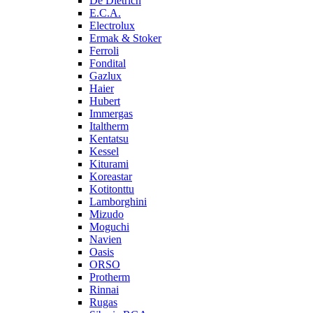
De Dietrich
E.C.A.
Electrolux
Ermak & Stoker
Ferroli
Fondital
Gazlux
Haier
Hubert
Immergas
Italtherm
Kentatsu
Kessel
Kiturami
Koreastar
Kotitonttu
Lamborghini
Mizudo
Moguchi
Navien
Oasis
ORSO
Protherm
Rinnai
Rugas