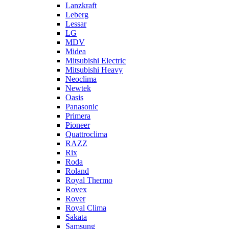
Lanzkraft
Leberg
Lessar
LG
MDV
Midea
Mitsubishi Electric
Mitsubishi Heavy
Neoclima
Newtek
Oasis
Panasonic
Primera
Pioneer
Quattroclima
RAZZ
Rix
Roda
Roland
Royal Thermo
Rovex
Rover
Royal Clima
Sakata
Samsung