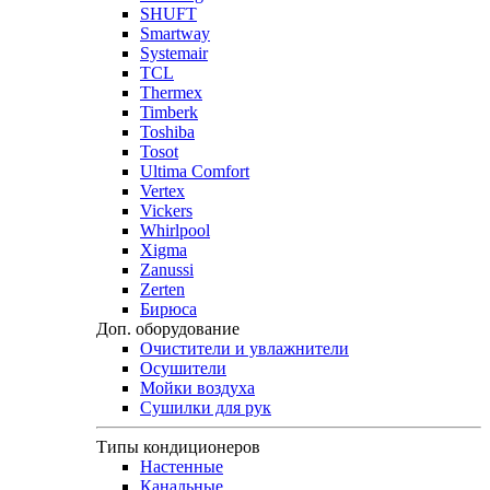
SHUFT
Smartway
Systemair
TCL
Thermex
Timberk
Toshiba
Tosot
Ultima Comfort
Vertex
Vickers
Whirlpool
Xigma
Zanussi
Zerten
Бирюса
Доп. оборудование
Очистители и увлажнители
Осушители
Мойки воздуха
Сушилки для рук
Типы кондиционеров
Настенные
Канальные