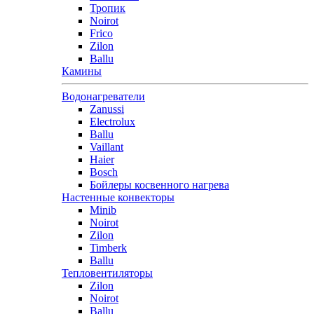
Тропик
Noirot
Frico
Zilon
Ballu
Камины
Водонагреватели
Zanussi
Electrolux
Ballu
Vaillant
Haier
Bosch
Бойлеры косвенного нагрева
Настенные конвекторы
Minib
Noirot
Zilon
Timberk
Ballu
Тепловентиляторы
Zilon
Noirot
Ballu