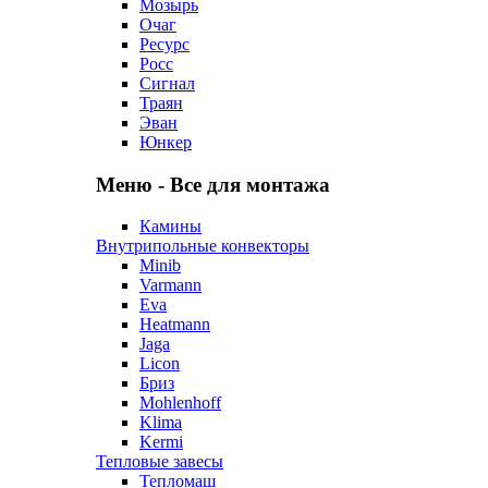
Мозырь
Очаг
Ресурс
Росс
Сигнал
Траян
Эван
Юнкер
Меню - Все для монтажа
Камины
Внутрипольные конвекторы
Minib
Varmann
Eva
Heatmann
Jaga
Licon
Бриз
Mohlenhoff
Klima
Kermi
Тепловые завесы
Тепломаш