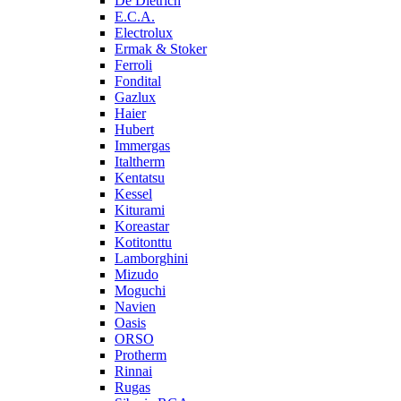
De Dietrich
E.C.A.
Electrolux
Ermak & Stoker
Ferroli
Fondital
Gazlux
Haier
Hubert
Immergas
Italtherm
Kentatsu
Kessel
Kiturami
Koreastar
Kotitonttu
Lamborghini
Mizudo
Moguchi
Navien
Oasis
ORSO
Protherm
Rinnai
Rugas