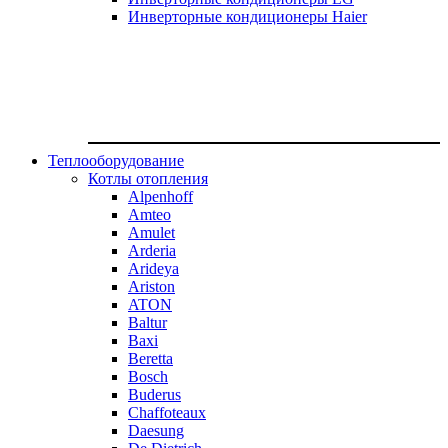
Инверторные кондиционеры Haier
Теплооборудование
Котлы отопления
Alpenhoff
Amteo
Amulet
Arderia
Arideya
Ariston
ATON
Baltur
Baxi
Beretta
Bosch
Buderus
Chaffoteaux
Daesung