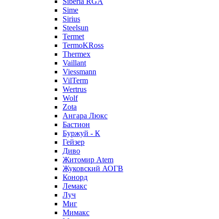
Siberia RGA
Sime
Sirius
Steelsun
Termet
TermoKRoss
Thermex
Vaillant
Viessmann
VilTerm
Wertrus
Wolf
Zota
Ангара Люкс
Бастион
Буржуй - К
Гейзер
Диво
Житомир Аtem
Жуковский АОГВ
Конорд
Лемакс
Луч
Миг
Мимакс