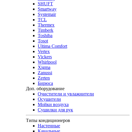
SHUFT
Smartway
Systemair
TCL
Thermex
Timberk
Toshiba
Tosot
Ultima Comfort
Vertex
Vickers
Whirlpool
Xigma
Zanussi
Zerten
Бирюса
Доп. оборудование
Очистители и увлажнители
Осушители
Мойки воздуха
Сушилки для рук
Типы кондиционеров
Настенные
Канальные