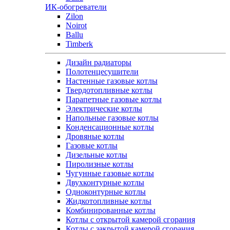
ИК-обогреватели
Zilon
Noirot
Ballu
Timberk
Дизайн радиаторы
Полотенцесушители
Настенные газовые котлы
Твердотопливные котлы
Парапетные газовые котлы
Электрические котлы
Напольные газовые котлы
Конденсационные котлы
Дровяные котлы
Газовые котлы
Дизельные котлы
Пиролизные котлы
Чугунные газовые котлы
Двухконтурные котлы
Одноконтурные котлы
Жидкотопливные котлы
Комбинированные котлы
Котлы с открытой камерой сгорания
Котлы с закрытой камерой сгорания