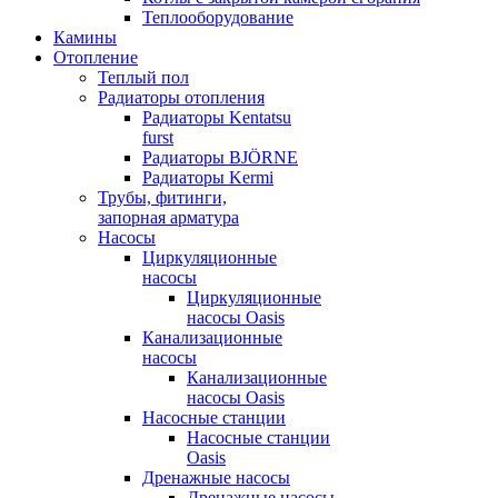
Теплооборудование
Камины
Отопление
Теплый пол
Радиаторы отопления
Радиаторы Kentatsu
furst
Радиаторы BJÖRNE
Радиаторы Kermi
Трубы, фитинги,
запорная арматура
Насосы
Циркуляционные
насосы
Циркуляционные
насосы Oasis
Канализационные
насосы
Канализационные
насосы Oasis
Насосные станции
Насосные станции
Oasis
Дренажные насосы
Дренажные насосы