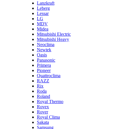
Lanzkraft
Leberg
Lessar
LG
MDV
Midea
Mitsubishi Electric
Mitsubishi Heavy
Neoclima
Newtek
Oasis
Panasonic
Primera
Pioneer
Quattroclima
RAZZ
Rix
Roda
Roland
Royal Thermo
Rovex
Rover
Royal Clima
Sakata
Samsung