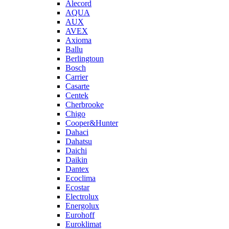
Alecord
AQUA
AUX
AVEX
Axioma
Ballu
Berlingtoun
Bosch
Carrier
Casarte
Centek
Cherbrooke
Chigo
Cooper&Hunter
Dahaci
Dahatsu
Daichi
Daikin
Dantex
Ecoclima
Ecostar
Electrolux
Energolux
Eurohoff
Euroklimat