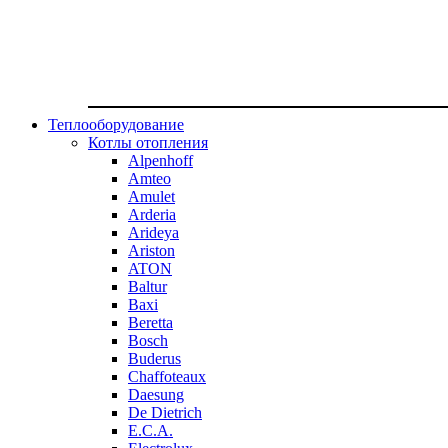
Теплооборудование
Котлы отопления
Alpenhoff
Amteo
Amulet
Arderia
Arideya
Ariston
ATON
Baltur
Baxi
Beretta
Bosch
Buderus
Chaffoteaux
Daesung
De Dietrich
E.C.A.