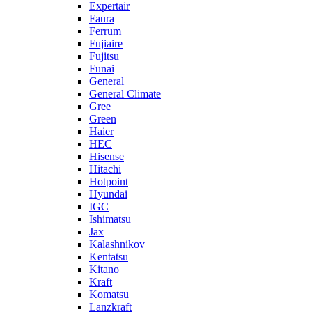
Expertair
Faura
Ferrum
Fujiaire
Fujitsu
Funai
General
General Climate
Gree
Green
Haier
HEC
Hisense
Hitachi
Hotpoint
Hyundai
IGC
Ishimatsu
Jax
Kalashnikov
Kentatsu
Kitano
Kraft
Komatsu
Lanzkraft