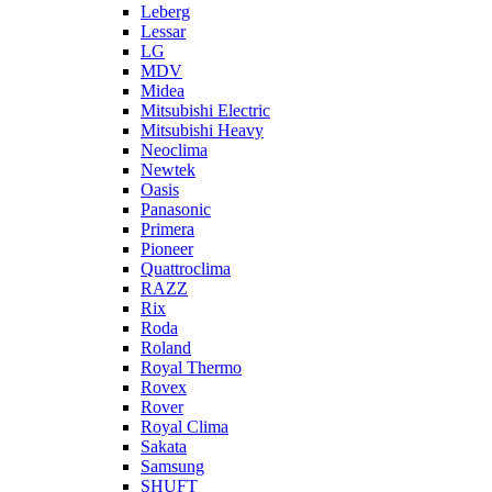
Leberg
Lessar
LG
MDV
Midea
Mitsubishi Electric
Mitsubishi Heavy
Neoclima
Newtek
Oasis
Panasonic
Primera
Pioneer
Quattroclima
RAZZ
Rix
Roda
Roland
Royal Thermo
Rovex
Rover
Royal Clima
Sakata
Samsung
SHUFT