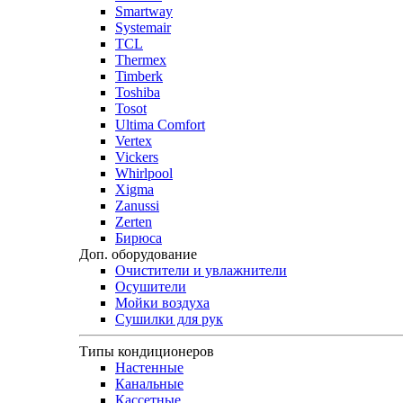
Smartway
Systemair
TCL
Thermex
Timberk
Toshiba
Tosot
Ultima Comfort
Vertex
Vickers
Whirlpool
Xigma
Zanussi
Zerten
Бирюса
Доп. оборудование
Очистители и увлажнители
Осушители
Мойки воздуха
Сушилки для рук
Типы кондиционеров
Настенные
Канальные
Кассетные