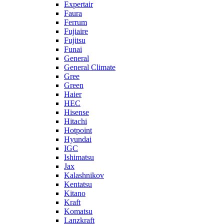
Expertair
Faura
Ferrum
Fujiaire
Fujitsu
Funai
General
General Climate
Gree
Green
Haier
HEC
Hisense
Hitachi
Hotpoint
Hyundai
IGC
Ishimatsu
Jax
Kalashnikov
Kentatsu
Kitano
Kraft
Komatsu
Lanzkraft