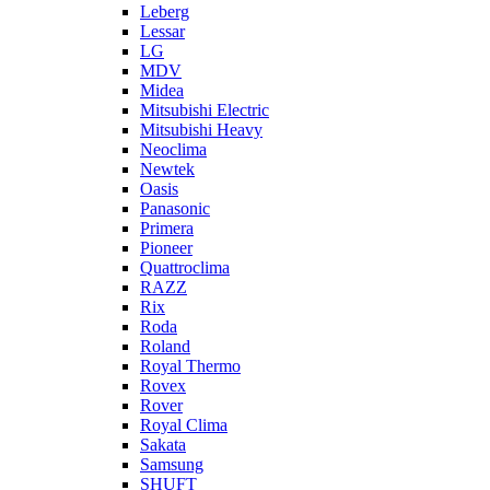
Leberg
Lessar
LG
MDV
Midea
Mitsubishi Electric
Mitsubishi Heavy
Neoclima
Newtek
Oasis
Panasonic
Primera
Pioneer
Quattroclima
RAZZ
Rix
Roda
Roland
Royal Thermo
Rovex
Rover
Royal Clima
Sakata
Samsung
SHUFT