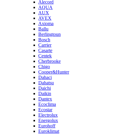
Alecord
AQUA
AUX
AVEX
Axioma
Ballu
Berlingtoun
Bosch
Carrier
Casarte
Centek
Cherbrooke
Chigo
Cooper&Hunter
Dahaci
Dahatsu
Daichi
Daikin
Dantex
Ecoclima
Ecostar
Electrolux
Energolux
Eurohoff
Euroklimat