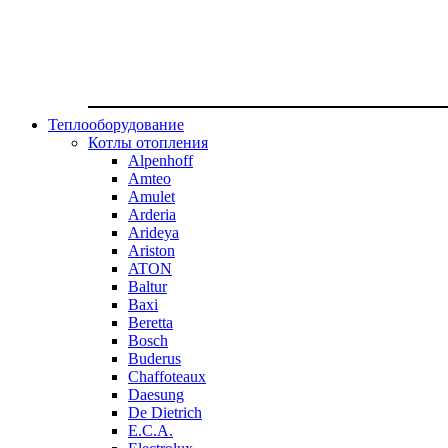
Теплооборудование
Котлы отопления
Alpenhoff
Amteo
Amulet
Arderia
Arideya
Ariston
ATON
Baltur
Baxi
Beretta
Bosch
Buderus
Chaffoteaux
Daesung
De Dietrich
E.C.A.