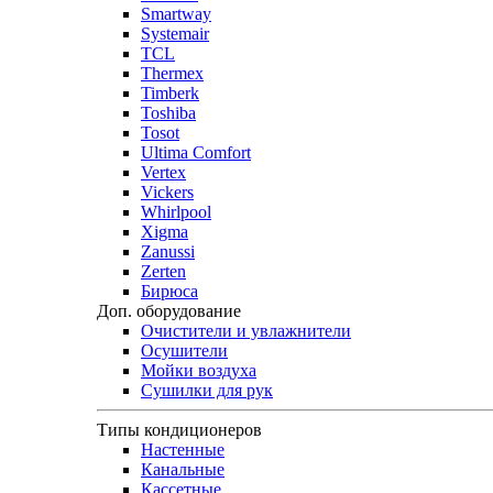
Smartway
Systemair
TCL
Thermex
Timberk
Toshiba
Tosot
Ultima Comfort
Vertex
Vickers
Whirlpool
Xigma
Zanussi
Zerten
Бирюса
Доп. оборудование
Очистители и увлажнители
Осушители
Мойки воздуха
Сушилки для рук
Типы кондиционеров
Настенные
Канальные
Кассетные