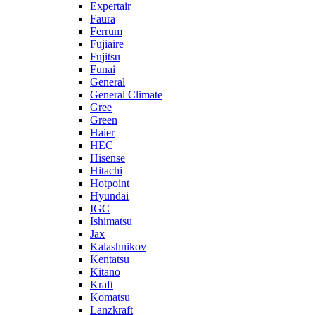
Expertair
Faura
Ferrum
Fujiaire
Fujitsu
Funai
General
General Climate
Gree
Green
Haier
HEC
Hisense
Hitachi
Hotpoint
Hyundai
IGC
Ishimatsu
Jax
Kalashnikov
Kentatsu
Kitano
Kraft
Komatsu
Lanzkraft