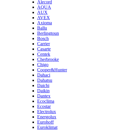
Alecord
AQUA
AUX
AVEX
Axioma
Ballu
Berlingtoun
Bosch
Carrier
Casarte
Centek
Cherbrooke
Chigo
Cooper&Hunter
Dahaci
Dahatsu
Daichi
Daikin
Dantex
Ecoclima
Ecostar
Electrolux
Energolux
Eurohoff
Euroklimat