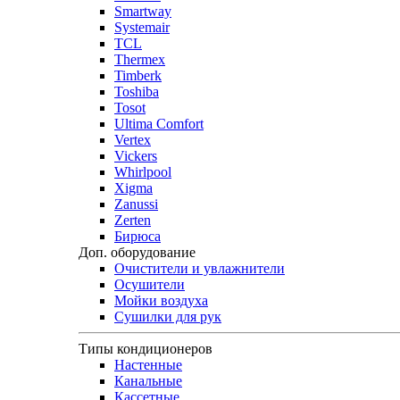
Smartway
Systemair
TCL
Thermex
Timberk
Toshiba
Tosot
Ultima Comfort
Vertex
Vickers
Whirlpool
Xigma
Zanussi
Zerten
Бирюса
Доп. оборудование
Очистители и увлажнители
Осушители
Мойки воздуха
Сушилки для рук
Типы кондиционеров
Настенные
Канальные
Кассетные