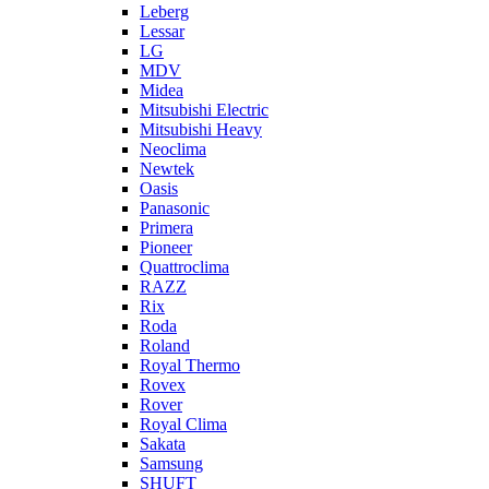
Leberg
Lessar
LG
MDV
Midea
Mitsubishi Electric
Mitsubishi Heavy
Neoclima
Newtek
Oasis
Panasonic
Primera
Pioneer
Quattroclima
RAZZ
Rix
Roda
Roland
Royal Thermo
Rovex
Rover
Royal Clima
Sakata
Samsung
SHUFT