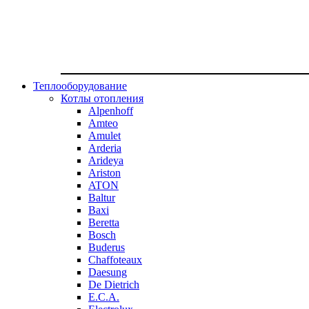
Теплооборудование
Котлы отопления
Alpenhoff
Amteo
Amulet
Arderia
Arideya
Ariston
ATON
Baltur
Baxi
Beretta
Bosch
Buderus
Chaffoteaux
Daesung
De Dietrich
E.C.A.