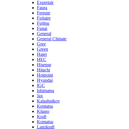
Expertair
Faura
Ferrum
Fujiaire
Fujitsu
Funai
General
General Climate
Gree
Green
Haier
HEC
Hisense
Hitachi
Hotpoint
Hyundai
IGC
Ishimatsu
Jax
Kalashnikov
Kentatsu
Kitano
Kraft
Komatsu
Lanzkraft