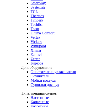
Smartway
Systemair
TCL
Thermex
Timberk
Toshiba
Tosot
Ultima Comfort
Vertex
Vickers
Whirlpool
Xigma
Zanussi
Zerten
Бирюса
Доп. оборудование
Очистители и увлажнители
Осушители
Мойки воздуха
Сушилки для рук
Типы кондиционеров
Настенные
Канальные
Кассетные