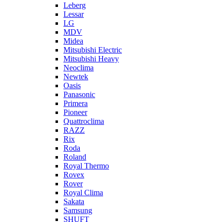
Leberg
Lessar
LG
MDV
Midea
Mitsubishi Electric
Mitsubishi Heavy
Neoclima
Newtek
Oasis
Panasonic
Primera
Pioneer
Quattroclima
RAZZ
Rix
Roda
Roland
Royal Thermo
Rovex
Rover
Royal Clima
Sakata
Samsung
SHUFT