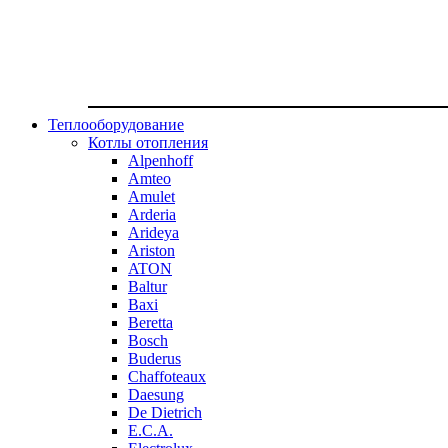
Теплооборудование
Котлы отопления
Alpenhoff
Amteo
Amulet
Arderia
Arideya
Ariston
ATON
Baltur
Baxi
Beretta
Bosch
Buderus
Chaffoteaux
Daesung
De Dietrich
E.C.A.