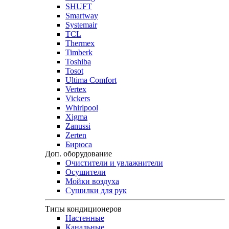
SHUFT
Smartway
Systemair
TCL
Thermex
Timberk
Toshiba
Tosot
Ultima Comfort
Vertex
Vickers
Whirlpool
Xigma
Zanussi
Zerten
Бирюса
Доп. оборудование
Очистители и увлажнители
Осушители
Мойки воздуха
Сушилки для рук
Типы кондиционеров
Настенные
Канальные