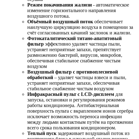
Режим покачивания жалюзи
- автоматическое
изменение горизонтального направления
воздушного потока.
Объёмный воздушный поток
обеспечивает
наилучшую циркуляцию воздуха в помещении за
счёт согласованных качаний заслонок и жалюзи.
Фотокаталитический титано-апатитовый
фильтр
эффективно удаляет частицы пыли,
устраняет неприятные запахи, препятствует
размножению бактерий, вирусов, микробов,
обеспечивая стабильное снабжение чистым
воздухом
Воздушный фильтр с противоплесневой
обработкой
– удаляет частицы взвеси и пыли,
устраняет неприятные запахи, обеспечивая
стабильное снабжение чистым воздухом
Инфракрасный пульт с LCD-дисплеем
для
запуска, остановки и регулирования режимов
работы кондиционера. Антибактериальная
поверхность пульта с вкраплением ионов серебра
исключает возможность переноса инфекции
между людьми контактным путём на протяжении
всего срока пользования кондиционером.
Теплый пуск
задерживает воздушный поток из
внутреннего блока в начальной стадии режима