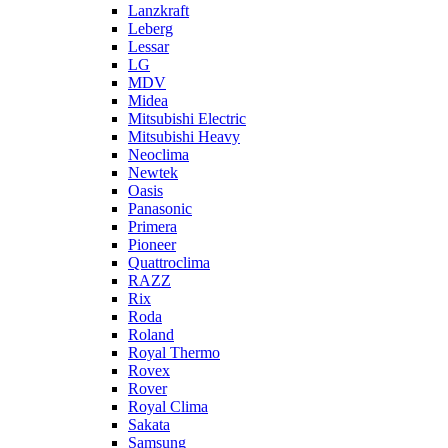
Lanzkraft
Leberg
Lessar
LG
MDV
Midea
Mitsubishi Electric
Mitsubishi Heavy
Neoclima
Newtek
Oasis
Panasonic
Primera
Pioneer
Quattroclima
RAZZ
Rix
Roda
Roland
Royal Thermo
Rovex
Rover
Royal Clima
Sakata
Samsung