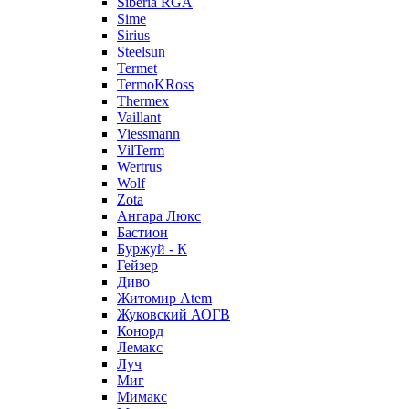
Siberia RGA
Sime
Sirius
Steelsun
Termet
TermoKRoss
Thermex
Vaillant
Viessmann
VilTerm
Wertrus
Wolf
Zota
Ангара Люкс
Бастион
Буржуй - К
Гейзер
Диво
Житомир Аtem
Жуковский АОГВ
Конорд
Лемакс
Луч
Миг
Мимакс