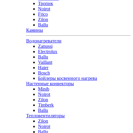
Тропик
Noirot
Frico
Zilon
Ballu
Камины
Водонагреватели
Zanussi
Electrolux
Ballu
Vaillant
Haier
Bosch
Бойлеры косвенного нагрева
Настенные конвекторы
Minib
Noirot
Zilon
Timberk
Ballu
Тепловентиляторы
Zilon
Noirot
Ballu