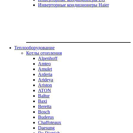
Инверторные кондиционеры Haier
Теплооборудование
Котлы отопления
Alpenhoff
Amteo
Amulet
Arderia
Arideya
Ariston
ATON
Baltur
Baxi
Beretta
Bosch
Buderus
Chaffoteaux
Daesung