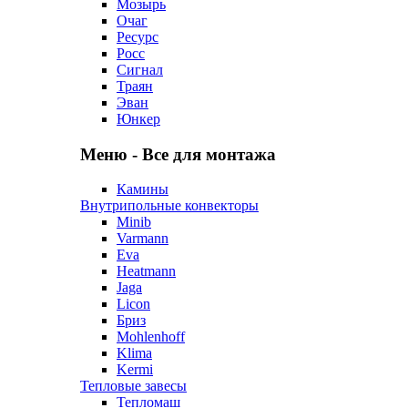
Мозырь
Очаг
Ресурс
Росс
Сигнал
Траян
Эван
Юнкер
Меню - Все для монтажа
Камины
Внутрипольные конвекторы
Minib
Varmann
Eva
Heatmann
Jaga
Licon
Бриз
Mohlenhoff
Klima
Kermi
Тепловые завесы
Тепломаш