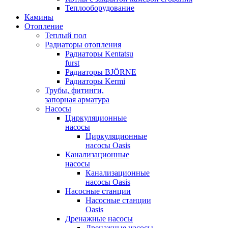
Теплооборудование
Камины
Отопление
Теплый пол
Радиаторы отопления
Радиаторы Kentatsu
furst
Радиаторы BJÖRNE
Радиаторы Kermi
Трубы, фитинги,
запорная арматура
Насосы
Циркуляционные
насосы
Циркуляционные
насосы Oasis
Канализационные
насосы
Канализационные
насосы Oasis
Насосные станции
Насосные станции
Oasis
Дренажные насосы
Дренажные насосы