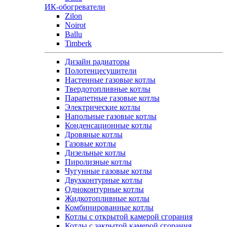
ИК-обогреватели
Zilon
Noirot
Ballu
Timberk
Дизайн радиаторы
Полотенцесушители
Настенные газовые котлы
Твердотопливные котлы
Парапетные газовые котлы
Электрические котлы
Напольные газовые котлы
Конденсационные котлы
Дровяные котлы
Газовые котлы
Дизельные котлы
Пиролизные котлы
Чугунные газовые котлы
Двухконтурные котлы
Одноконтурные котлы
Жидкотопливные котлы
Комбинированные котлы
Котлы с открытой камерой сгорания
Котлы с закрытой камерой сгорания