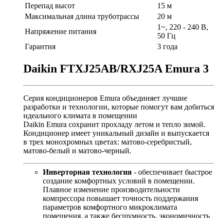
Перепад высот
15 м
Максимальная длина труботрассы
20 м
1~, 220 - 240 В,
Напряжение питания
50 Гц
Гарантия
3 года
Daikin FTXJ25AB/RXJ25A Emura 3
Серия кондиционеров Emura объединяет лучшие
разработки и технологии, которые помогут вам добиться
идеального климата в помещении
Daikin Emura сохранит прохладу летом и тепло зимой.
Кондиционер имеет уникальный дизайн и выпускается
в трех монохромных цветах: матово-серебристый,
матово-белый и матово-черный.
Инверторная технология
- обеспечивает быстрое
создание комфортных условий в помещении.
Плавное изменение производительности
компрессора повышает точность поддержания
параметров комфортного микроклимата
помещения, а также бесшумность, экономичность