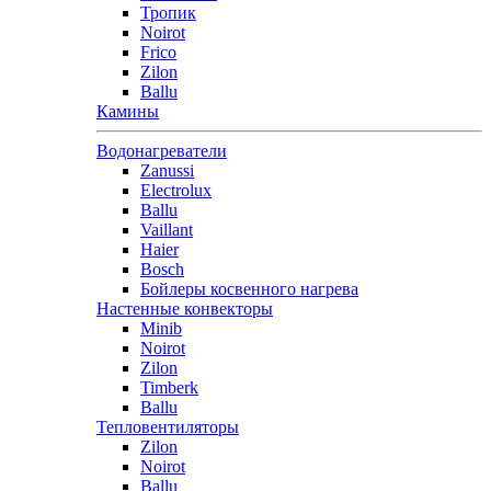
Тропик
Noirot
Frico
Zilon
Ballu
Камины
Водонагреватели
Zanussi
Electrolux
Ballu
Vaillant
Haier
Bosch
Бойлеры косвенного нагрева
Настенные конвекторы
Minib
Noirot
Zilon
Timberk
Ballu
Тепловентиляторы
Zilon
Noirot
Ballu