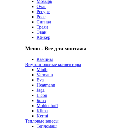
Мозырь
Очаг
Ресурс
Росс
Сигнал
Траян
Эван
Юнкер
Меню - Все для монтажа
Камины
Внутрипольные конвекторы
Minib
Varmann
Eva
Heatmann
Jaga
Licon
Бриз
Mohlenhoff
Klima
Kermi
Тепловые завесы
Тепломаш