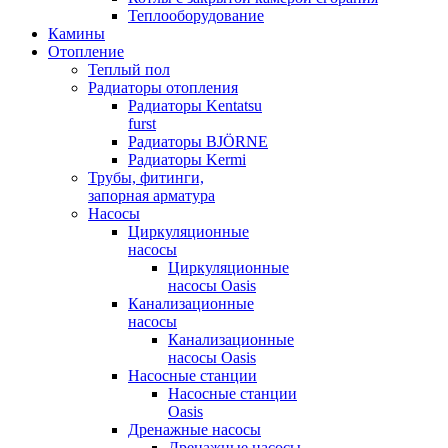
Теплооборудование
Камины
Отопление
Теплый пол
Радиаторы отопления
Радиаторы Kentatsu
furst
Радиаторы BJÖRNE
Радиаторы Kermi
Трубы, фитинги,
запорная арматура
Насосы
Циркуляционные
насосы
Циркуляционные
насосы Oasis
Канализационные
насосы
Канализационные
насосы Oasis
Насосные станции
Насосные станции
Oasis
Дренажные насосы
Дренажные насосы