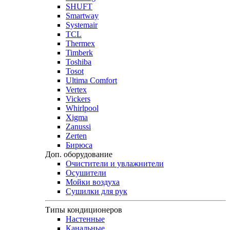
SHUFT
Smartway
Systemair
TCL
Thermex
Timberk
Toshiba
Tosot
Ultima Comfort
Vertex
Vickers
Whirlpool
Xigma
Zanussi
Zerten
Бирюса
Доп. оборудование
Очистители и увлажнители
Осушители
Мойки воздуха
Сушилки для рук
Типы кондиционеров
Настенные
Канальные