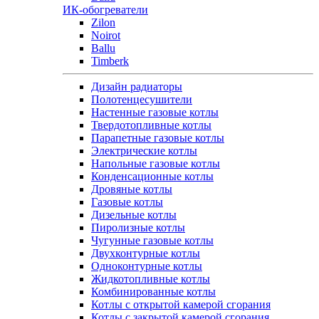
ИК-обогреватели
Zilon
Noirot
Ballu
Timberk
Дизайн радиаторы
Полотенцесушители
Настенные газовые котлы
Твердотопливные котлы
Парапетные газовые котлы
Электрические котлы
Напольные газовые котлы
Конденсационные котлы
Дровяные котлы
Газовые котлы
Дизельные котлы
Пиролизные котлы
Чугунные газовые котлы
Двухконтурные котлы
Одноконтурные котлы
Жидкотопливные котлы
Комбинированные котлы
Котлы с открытой камерой сгорания
Котлы с закрытой камерой сгорания