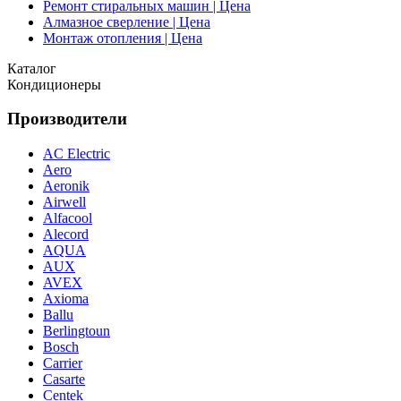
Ремонт стиральных машин | Цена
Алмазное сверление | Цена
Монтаж отопления | Цена
Каталог
Кондиционеры
Производители
AC Electric
Aero
Aeronik
Airwell
Alfacool
Alecord
AQUA
AUX
AVEX
Axioma
Ballu
Berlingtoun
Bosch
Carrier
Casarte
Centek