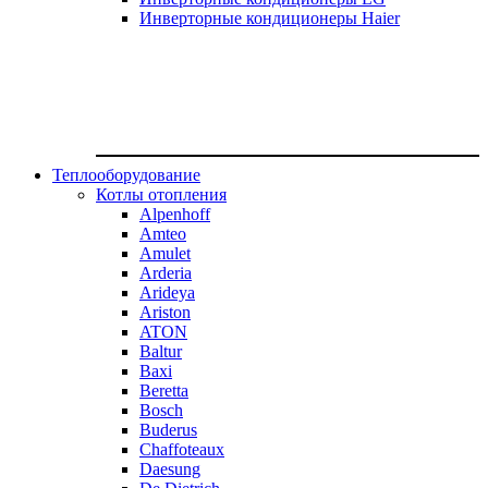
Инверторные кондиционеры Haier
Теплооборудование
Котлы отопления
Alpenhoff
Amteo
Amulet
Arderia
Arideya
Ariston
ATON
Baltur
Baxi
Beretta
Bosch
Buderus
Chaffoteaux
Daesung