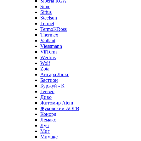
Siberia RGA
Sime
Sirius
Steelsun
Termet
TermoKRoss
Thermex
Vaillant
Viessmann
VilTerm
Wertrus
Wolf
Zota
Ангара Люкс
Бастион
Буржуй - К
Гейзер
Диво
Житомир Аtem
Жуковский АОГВ
Конорд
Лемакс
Луч
Миг
Мимакс