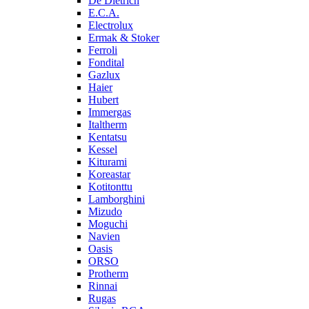
De Dietrich
E.C.A.
Electrolux
Ermak & Stoker
Ferroli
Fondital
Gazlux
Haier
Hubert
Immergas
Italtherm
Kentatsu
Kessel
Kiturami
Koreastar
Kotitonttu
Lamborghini
Mizudo
Moguchi
Navien
Oasis
ORSO
Protherm
Rinnai
Rugas