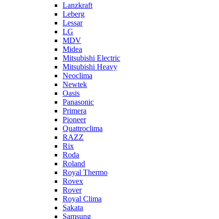
Lanzkraft
Leberg
Lessar
LG
MDV
Midea
Mitsubishi Electric
Mitsubishi Heavy
Neoclima
Newtek
Oasis
Panasonic
Primera
Pioneer
Quattroclima
RAZZ
Rix
Roda
Roland
Royal Thermo
Rovex
Rover
Royal Clima
Sakata
Samsung