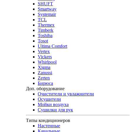
SHUFT
Smartway
Systemair
TCL
Thermex
Timberk
Toshiba
Tosot
Ultima Comfort
Vertex
Vickers
Whirlpool
Xigma
Zanussi
Zerten
Бирюса
Доп. оборудование
Очистители и увлажнители
Осушители
Мойки воздуха
Сушилки для рук
Типы кондиционеров
Настенные
Канальные