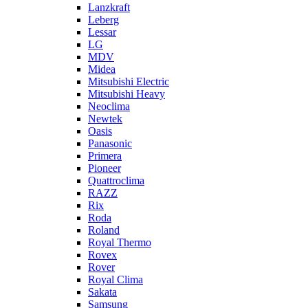
Lanzkraft
Leberg
Lessar
LG
MDV
Midea
Mitsubishi Electric
Mitsubishi Heavy
Neoclima
Newtek
Oasis
Panasonic
Primera
Pioneer
Quattroclima
RAZZ
Rix
Roda
Roland
Royal Thermo
Rovex
Rover
Royal Clima
Sakata
Samsung