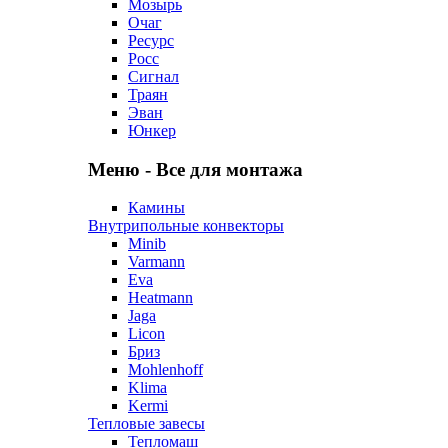
Мозырь
Очаг
Ресурс
Росс
Сигнал
Траян
Эван
Юнкер
Меню - Все для монтажа
Камины
Внутрипольные конвекторы
Minib
Varmann
Eva
Heatmann
Jaga
Licon
Бриз
Mohlenhoff
Klima
Kermi
Тепловые завесы
Тепломаш