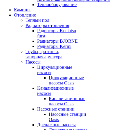
Теплооборудование
Камины
Отопление
Теплый пол
Радиаторы отопления
Радиаторы Kentatsu
furst
Радиаторы BJÖRNE
Радиаторы Kermi
Трубы, фитинги,
запорная арматура
Насосы
Циркуляционные
насосы
Циркуляционные
насосы Oasis
Канализационные
насосы
Канализационные
насосы Oasis
Насосные станции
Насосные станции
Oasis
Дренажные насосы
Дренажные насосы