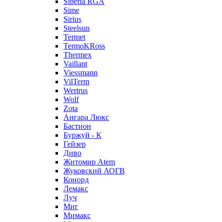
Siberia RGA
Sime
Sirius
Steelsun
Termet
TermoKRoss
Thermex
Vaillant
Viessmann
VilTerm
Wertrus
Wolf
Zota
Ангара Люкс
Бастион
Буржуй - К
Гейзер
Диво
Житомир Аtem
Жуковский АОГВ
Конорд
Лемакс
Луч
Миг
Мимакс