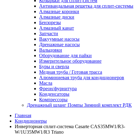
Козырьки для сплит-систем
Антивандальная решетка для сплит-системы
Алмазные коронки
Алмазные диски
Бензорезы
Алмазный канат
Запчасти
Вакуумные насосы
Дренажные насосы
Вальцовки
Оборудование для пайки
Измерительное оборудование
Буры и сверла
Медная труба / Готовая трасса
Алюминиевая труба для кондиционеров
Масла
Фреон/фурнитура
Конденсаторы
Компрессоры
Дренажный шланг Помпы Зимний комплект РДК
Главная
Кондиционеры
Инверторная сплит-система Casarte CAS35MW1/R3-
W/1U35MW1/R3 Triano