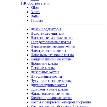
ИК-обогреватели
Zilon
Noirot
Ballu
Timberk
Дизайн радиаторы
Полотенцесушители
Настенные газовые котлы
Твердотопливные котлы
Парапетные газовые котлы
Электрические котлы
Напольные газовые котлы
Конденсационные котлы
Дровяные котлы
Газовые котлы
Дизельные котлы
Пиролизные котлы
Чугунные газовые котлы
Двухконтурные котлы
Одноконтурные котлы
Жидкотопливные котлы
Комбинированные котлы
Котлы с открытой камерой сгорания
Котлы с закрытой камерой сгорания