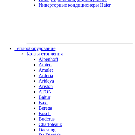
Инверторные кондиционеры Haier
Теплооборудование
Котлы отопления
Alpenhoff
Amteo
Amulet
Arderia
Arideya
Ariston
ATON
Baltur
Baxi
Beretta
Bosch
Buderus
Chaffoteaux
Daesung