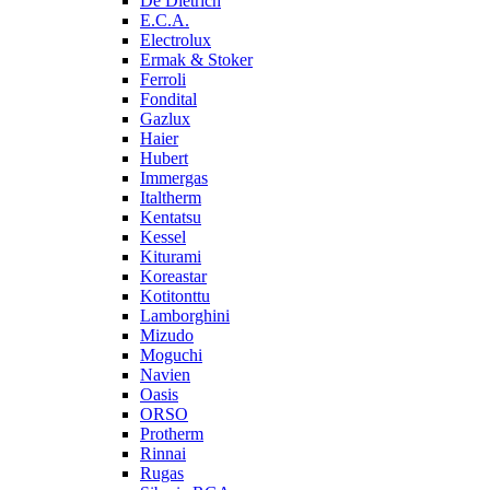
De Dietrich
E.C.A.
Electrolux
Ermak & Stoker
Ferroli
Fondital
Gazlux
Haier
Hubert
Immergas
Italtherm
Kentatsu
Kessel
Kiturami
Koreastar
Kotitonttu
Lamborghini
Mizudo
Moguchi
Navien
Oasis
ORSO
Protherm
Rinnai
Rugas