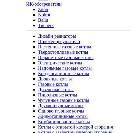
ИК-обогреватели
Zilon
Noirot
Ballu
Timberk
Дизайн радиаторы
Полотенцесушители
Настенные газовые котлы
Твердотопливные котлы
Парапетные газовые котлы
Электрические котлы
Напольные газовые котлы
Конденсационные котлы
Дровяные котлы
Газовые котлы
Дизельные котлы
Пиролизные котлы
Чугунные газовые котлы
Двухконтурные котлы
Одноконтурные котлы
Жидкотопливные котлы
Комбинированные котлы
Котлы с открытой камерой сгорания
Котлы с закрытой камерой сгорания