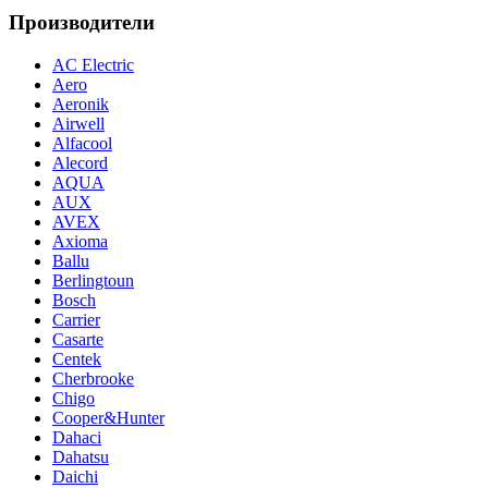
Производители
AC Electric
Aero
Aeronik
Airwell
Alfacool
Alecord
AQUA
AUX
AVEX
Axioma
Ballu
Berlingtoun
Bosch
Carrier
Casarte
Centek
Cherbrooke
Chigo
Cooper&Hunter
Dahaci
Dahatsu
Daichi