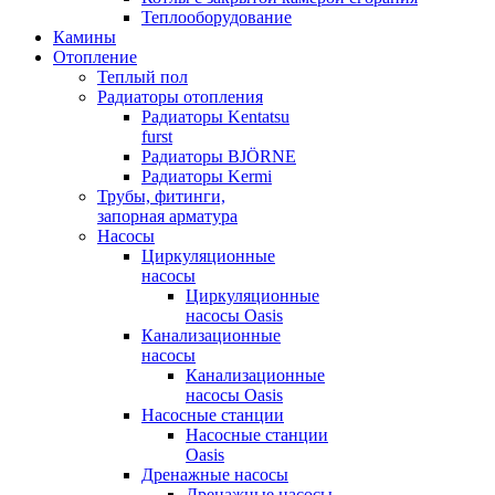
Теплооборудование
Камины
Отопление
Теплый пол
Радиаторы отопления
Радиаторы Kentatsu
furst
Радиаторы BJÖRNE
Радиаторы Kermi
Трубы, фитинги,
запорная арматура
Насосы
Циркуляционные
насосы
Циркуляционные
насосы Oasis
Канализационные
насосы
Канализационные
насосы Oasis
Насосные станции
Насосные станции
Oasis
Дренажные насосы
Дренажные насосы