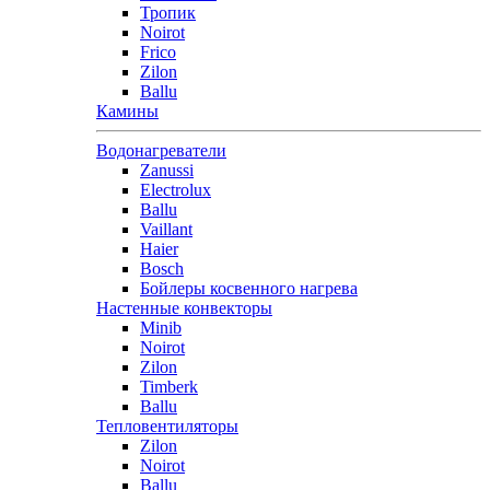
Тропик
Noirot
Frico
Zilon
Ballu
Камины
Водонагреватели
Zanussi
Electrolux
Ballu
Vaillant
Haier
Bosch
Бойлеры косвенного нагрева
Настенные конвекторы
Minib
Noirot
Zilon
Timberk
Ballu
Тепловентиляторы
Zilon
Noirot
Ballu