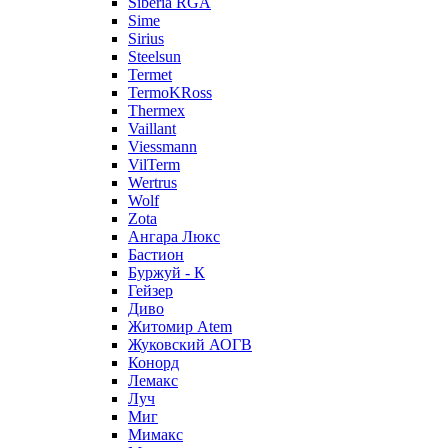
Siberia RGA
Sime
Sirius
Steelsun
Termet
TermoKRoss
Thermex
Vaillant
Viessmann
VilTerm
Wertrus
Wolf
Zota
Ангара Люкс
Бастион
Буржуй - К
Гейзер
Диво
Житомир Аtem
Жуковский АОГВ
Конорд
Лемакс
Луч
Миг
Мимакс