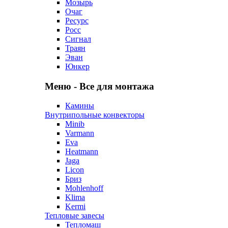
Мозырь
Очаг
Ресурс
Росс
Сигнал
Траян
Эван
Юнкер
Меню - Все для монтажа
Камины
Внутрипольные конвекторы
Minib
Varmann
Eva
Heatmann
Jaga
Licon
Бриз
Mohlenhoff
Klima
Kermi
Тепловые завесы
Тепломаш