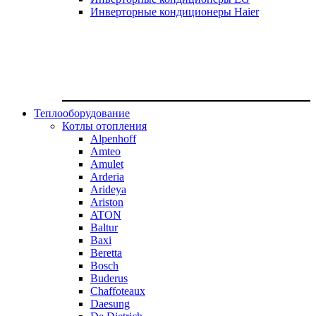
Инверторные кондиционеры Haier
Теплооборудование
Котлы отопления
Alpenhoff
Amteo
Amulet
Arderia
Arideya
Ariston
ATON
Baltur
Baxi
Beretta
Bosch
Buderus
Chaffoteaux
Daesung