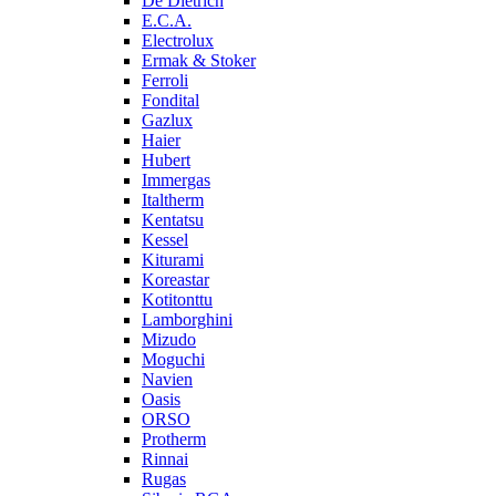
De Dietrich
E.C.A.
Electrolux
Ermak & Stoker
Ferroli
Fondital
Gazlux
Haier
Hubert
Immergas
Italtherm
Kentatsu
Kessel
Kiturami
Koreastar
Kotitonttu
Lamborghini
Mizudo
Moguchi
Navien
Oasis
ORSO
Protherm
Rinnai
Rugas