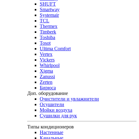
SHUFT
Smartway
Systemair
TCL
Thermex
Timberk
Toshiba
Tosot
Ultima Comfort
Vertex
Vickers
Whirlpool
Xigma
Zanussi
Zerten
Бирюса
Доп. оборудование
Очистители и увлажнители
Осушители
Мойки воздуха
Сушилки для рук
Типы кондиционеров
Настенные
Канальные