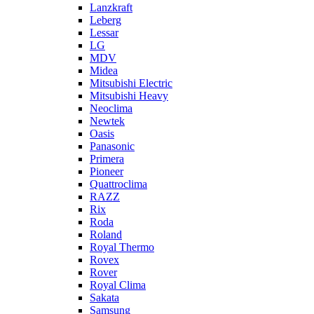
Lanzkraft
Leberg
Lessar
LG
MDV
Midea
Mitsubishi Electric
Mitsubishi Heavy
Neoclima
Newtek
Oasis
Panasonic
Primera
Pioneer
Quattroclima
RAZZ
Rix
Roda
Roland
Royal Thermo
Rovex
Rover
Royal Clima
Sakata
Samsung