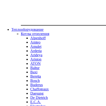
Теплооборудование
Котлы отопления
Alpenhoff
Amteo
Amulet
Arderia
Arideya
Ariston
ATON
Baltur
Baxi
Beretta
Bosch
Buderus
Chaffoteaux
Daesung
De Dietrich
E.C.A.