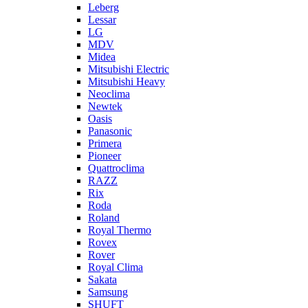
Leberg
Lessar
LG
MDV
Midea
Mitsubishi Electric
Mitsubishi Heavy
Neoclima
Newtek
Oasis
Panasonic
Primera
Pioneer
Quattroclima
RAZZ
Rix
Roda
Roland
Royal Thermo
Rovex
Rover
Royal Clima
Sakata
Samsung
SHUFT