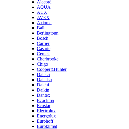
Alecord
AQUA
AUX
AVEX
Axioma
Ballu
Berlingtoun
Bosch
Carrier
Casarte
Centek
Cherbrooke
Chigo
Cooper&Hunter
Dahaci
Dahatsu
Daichi
Daikin
Dantex
Ecoclima
Ecostar
Electrolux
Energolux
Eurohoff
Euroklimat