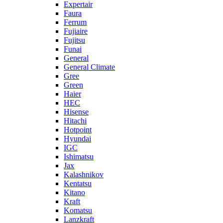
Expertair
Faura
Ferrum
Fujiaire
Fujitsu
Funai
General
General Climate
Gree
Green
Haier
HEC
Hisense
Hitachi
Hotpoint
Hyundai
IGC
Ishimatsu
Jax
Kalashnikov
Kentatsu
Kitano
Kraft
Komatsu
Lanzkraft