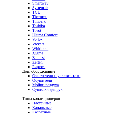
Smartway
Systemair
TCL
Thermex
Timberk
Toshiba
Tosot
Ultima Comfort
Vertex
Vickers
Whirlpool
Xigma
Zanussi
Zerten
Бирюса
Доп. оборудование
Очистители и увлажнители
Осушители
Мойки воздуха
Сушилки для рук
Типы кондиционеров
Настенные
Канальные
Кассетные