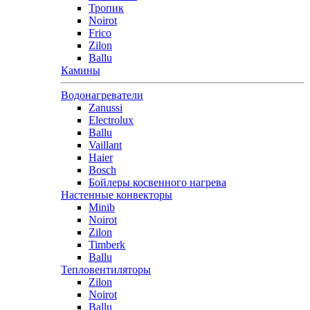
Тропик
Noirot
Frico
Zilon
Ballu
Камины
Водонагреватели
Zanussi
Electrolux
Ballu
Vaillant
Haier
Bosch
Бойлеры косвенного нагрева
Настенные конвекторы
Minib
Noirot
Zilon
Timberk
Ballu
Тепловентиляторы
Zilon
Noirot
Ballu