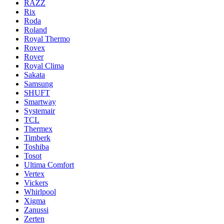
RAZZ
Rix
Roda
Roland
Royal Thermo
Rovex
Rover
Royal Clima
Sakata
Samsung
SHUFT
Smartway
Systemair
TCL
Thermex
Timberk
Toshiba
Tosot
Ultima Comfort
Vertex
Vickers
Whirlpool
Xigma
Zanussi
Zerten