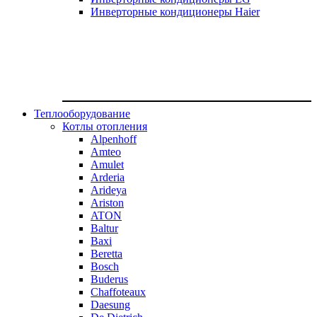
Инверторные кондиционеры Haier
Теплооборудование
Котлы отопления
Alpenhoff
Amteo
Amulet
Arderia
Arideya
Ariston
ATON
Baltur
Baxi
Beretta
Bosch
Buderus
Chaffoteaux
Daesung