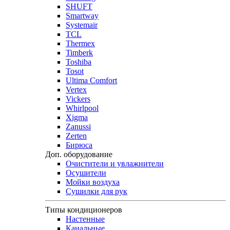
SHUFT
Smartway
Systemair
TCL
Thermex
Timberk
Toshiba
Tosot
Ultima Comfort
Vertex
Vickers
Whirlpool
Xigma
Zanussi
Zerten
Бирюса
Доп. оборудование
Очистители и увлажнители
Осушители
Мойки воздуха
Сушилки для рук
Типы кондиционеров
Настенные
Канальные