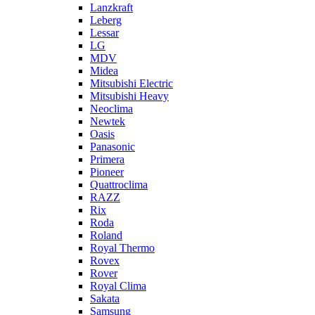
Lanzkraft
Leberg
Lessar
LG
MDV
Midea
Mitsubishi Electric
Mitsubishi Heavy
Neoclima
Newtek
Oasis
Panasonic
Primera
Pioneer
Quattroclima
RAZZ
Rix
Roda
Roland
Royal Thermo
Rovex
Rover
Royal Clima
Sakata
Samsung