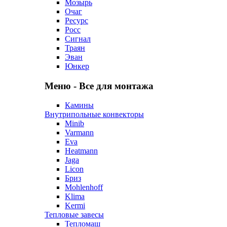
Мозырь
Очаг
Ресурс
Росс
Сигнал
Траян
Эван
Юнкер
Меню - Все для монтажа
Камины
Внутрипольные конвекторы
Minib
Varmann
Eva
Heatmann
Jaga
Licon
Бриз
Mohlenhoff
Klima
Kermi
Тепловые завесы
Тепломаш