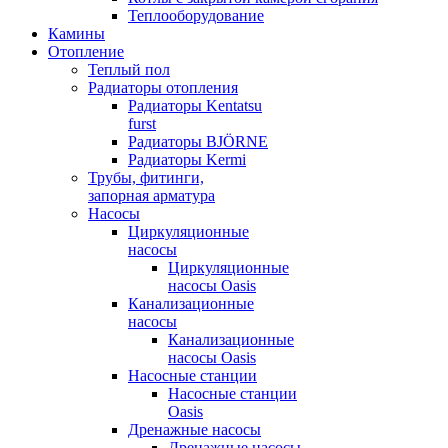
Теплооборудование
Камины
Отопление
Теплый пол
Радиаторы отопления
Радиаторы Kentatsu
furst
Радиаторы BJÖRNE
Радиаторы Kermi
Трубы, фитинги,
запорная арматура
Насосы
Циркуляционные
насосы
Циркуляционные
насосы Oasis
Канализационные
насосы
Канализационные
насосы Oasis
Насосные станции
Насосные станции
Oasis
Дренажные насосы
Дренажные насосы