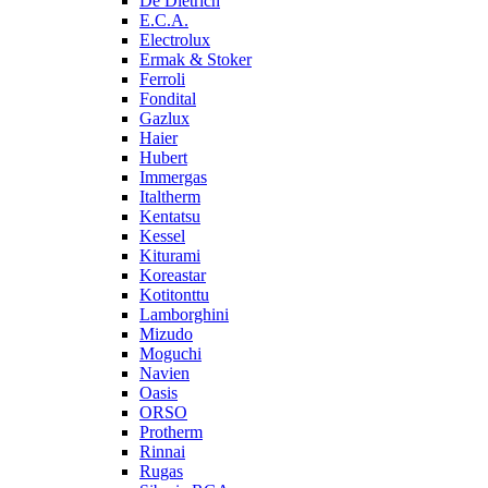
De Dietrich
E.C.A.
Electrolux
Ermak & Stoker
Ferroli
Fondital
Gazlux
Haier
Hubert
Immergas
Italtherm
Kentatsu
Kessel
Kiturami
Koreastar
Kotitonttu
Lamborghini
Mizudo
Moguchi
Navien
Oasis
ORSO
Protherm
Rinnai
Rugas