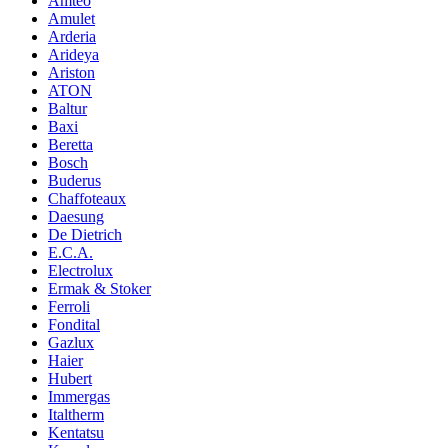
Amteo
Amulet
Arderia
Arideya
Ariston
ATON
Baltur
Baxi
Beretta
Bosch
Buderus
Chaffoteaux
Daesung
De Dietrich
E.C.A.
Electrolux
Ermak & Stoker
Ferroli
Fondital
Gazlux
Haier
Hubert
Immergas
Italtherm
Kentatsu