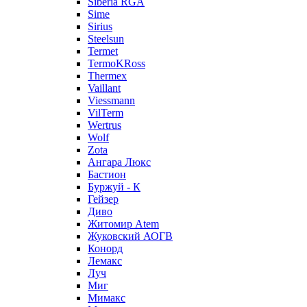
Siberia RGA
Sime
Sirius
Steelsun
Termet
TermoKRoss
Thermex
Vaillant
Viessmann
VilTerm
Wertrus
Wolf
Zota
Ангара Люкс
Бастион
Буржуй - К
Гейзер
Диво
Житомир Аtem
Жуковский АОГВ
Конорд
Лемакс
Луч
Миг
Мимакс