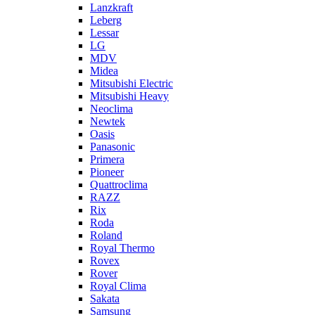
Lanzkraft
Leberg
Lessar
LG
MDV
Midea
Mitsubishi Electric
Mitsubishi Heavy
Neoclima
Newtek
Oasis
Panasonic
Primera
Pioneer
Quattroclima
RAZZ
Rix
Roda
Roland
Royal Thermo
Rovex
Rover
Royal Clima
Sakata
Samsung