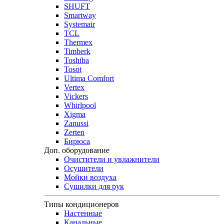
SHUFT
Smartway
Systemair
TCL
Thermex
Timberk
Toshiba
Tosot
Ultima Comfort
Vertex
Vickers
Whirlpool
Xigma
Zanussi
Zerten
Бирюса
Доп. оборудование
Очистители и увлажнители
Осушители
Мойки воздуха
Сушилки для рук
Типы кондиционеров
Настенные
Канальные