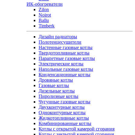
ИК-обогреватели
Zilon
Noirot
Ballu
Timberk
Дизайн радиаторы
Полотенцесушители
Настенные газовые котлы
Твердотопливные котлы
Парапетные газовые котлы
Электрические котлы
Напольные газовые котлы
Конденсационные котлы
Дровяные котлы
Газовые котлы
Дизельные котлы
Пиролизные котлы
Чугунные газовые котлы
Двухконтурные котлы
Одноконтурные котлы
Жидкотопливные котлы
Комбинированные котлы
Котлы с открытой камерой сгорания
Котлы с закрытой камерой сгорания