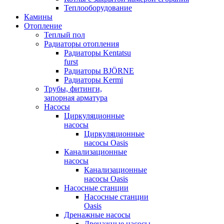
Теплооборудование
Камины
Отопление
Теплый пол
Радиаторы отопления
Радиаторы Kentatsu
furst
Радиаторы BJÖRNE
Радиаторы Kermi
Трубы, фитинги,
запорная арматура
Насосы
Циркуляционные
насосы
Циркуляционные
насосы Oasis
Канализационные
насосы
Канализационные
насосы Oasis
Насосные станции
Насосные станции
Oasis
Дренажные насосы
Дренажные насосы