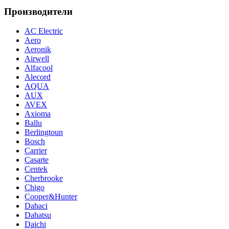
Производители
AC Electric
Aero
Aeronik
Airwell
Alfacool
Alecord
AQUA
AUX
AVEX
Axioma
Ballu
Berlingtoun
Bosch
Carrier
Casarte
Centek
Cherbrooke
Chigo
Cooper&Hunter
Dahaci
Dahatsu
Daichi