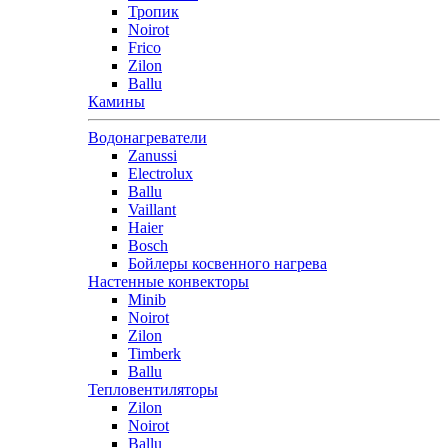
Тропик
Noirot
Frico
Zilon
Ballu
Камины
Водонагреватели
Zanussi
Electrolux
Ballu
Vaillant
Haier
Bosch
Бойлеры косвенного нагрева
Настенные конвекторы
Minib
Noirot
Zilon
Timberk
Ballu
Тепловентиляторы
Zilon
Noirot
Ballu