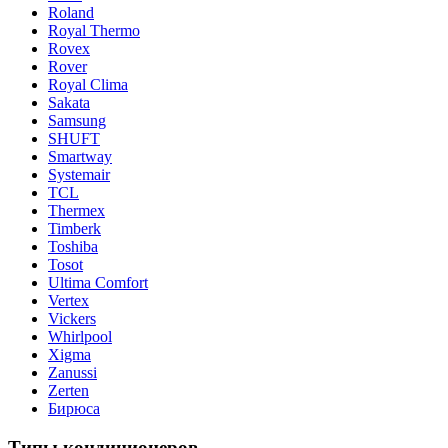
Roland
Royal Thermo
Rovex
Rover
Royal Clima
Sakata
Samsung
SHUFT
Smartway
Systemair
TCL
Thermex
Timberk
Toshiba
Tosot
Ultima Comfort
Vertex
Vickers
Whirlpool
Xigma
Zanussi
Zerten
Бирюса
Типы кондиционеров