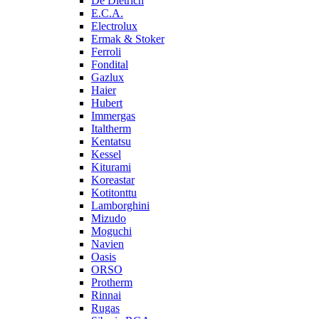
De Dietrich
E.C.A.
Electrolux
Ermak & Stoker
Ferroli
Fondital
Gazlux
Haier
Hubert
Immergas
Italtherm
Kentatsu
Kessel
Kiturami
Koreastar
Kotitonttu
Lamborghini
Mizudo
Moguchi
Navien
Oasis
ORSO
Protherm
Rinnai
Rugas