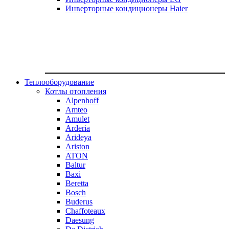
Инверторные кондиционеры Haier
Теплооборудование
Котлы отопления
Alpenhoff
Amteo
Amulet
Arderia
Arideya
Ariston
ATON
Baltur
Baxi
Beretta
Bosch
Buderus
Chaffoteaux
Daesung