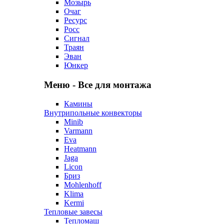
Мозырь
Очаг
Ресурс
Росс
Сигнал
Траян
Эван
Юнкер
Меню - Все для монтажа
Камины
Внутрипольные конвекторы
Minib
Varmann
Eva
Heatmann
Jaga
Licon
Бриз
Mohlenhoff
Klima
Kermi
Тепловые завесы
Тепломаш