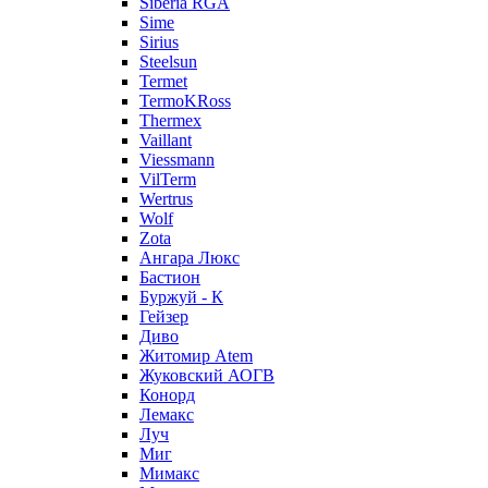
Siberia RGA
Sime
Sirius
Steelsun
Termet
TermoKRoss
Thermex
Vaillant
Viessmann
VilTerm
Wertrus
Wolf
Zota
Ангара Люкс
Бастион
Буржуй - К
Гейзер
Диво
Житомир Аtem
Жуковский АОГВ
Конорд
Лемакс
Луч
Миг
Мимакс