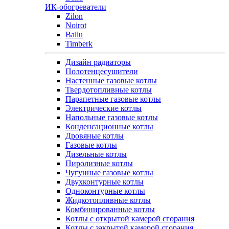
ИК-обогреватели
Zilon
Noirot
Ballu
Timberk
Дизайн радиаторы
Полотенцесушители
Настенные газовые котлы
Твердотопливные котлы
Парапетные газовые котлы
Электрические котлы
Напольные газовые котлы
Конденсационные котлы
Дровяные котлы
Газовые котлы
Дизельные котлы
Пиролизные котлы
Чугунные газовые котлы
Двухконтурные котлы
Одноконтурные котлы
Жидкотопливные котлы
Комбинированные котлы
Котлы с открытой камерой сгорания
Котлы с закрытой камерой сгорания