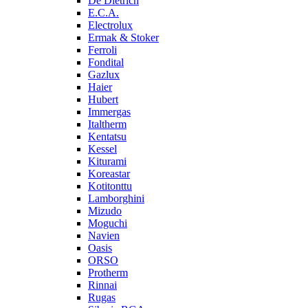
De Dietrich
E.C.A.
Electrolux
Ermak & Stoker
Ferroli
Fondital
Gazlux
Haier
Hubert
Immergas
Italtherm
Kentatsu
Kessel
Kiturami
Koreastar
Kotitonttu
Lamborghini
Mizudo
Moguchi
Navien
Oasis
ORSO
Protherm
Rinnai
Rugas