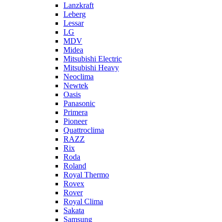
Lanzkraft
Leberg
Lessar
LG
MDV
Midea
Mitsubishi Electric
Mitsubishi Heavy
Neoclima
Newtek
Oasis
Panasonic
Primera
Pioneer
Quattroclima
RAZZ
Rix
Roda
Roland
Royal Thermo
Rovex
Rover
Royal Clima
Sakata
Samsung