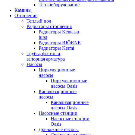
Теплооборудование
Камины
Отопление
Теплый пол
Радиаторы отопления
Радиаторы Kentatsu
furst
Радиаторы BJÖRNE
Радиаторы Kermi
Трубы, фитинги,
запорная арматура
Насосы
Циркуляционные
насосы
Циркуляционные
насосы Oasis
Канализационные
насосы
Канализационные
насосы Oasis
Насосные станции
Насосные станции
Oasis
Дренажные насосы
Дренажные насосы