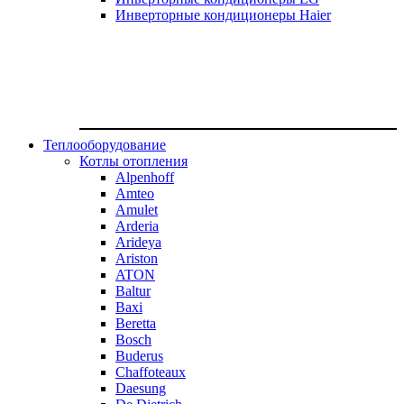
Инверторные кондиционеры Haier
Теплооборудование
Котлы отопления
Alpenhoff
Amteo
Amulet
Arderia
Arideya
Ariston
ATON
Baltur
Baxi
Beretta
Bosch
Buderus
Chaffoteaux
Daesung