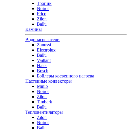
Тропик
Noirot
Frico
Zilon
Ballu
Камины
Водонагреватели
Zanussi
Electrolux
Ballu
Vaillant
Haier
Bosch
Бойлеры косвенного нагрева
Настенные конвекторы
Minib
Noirot
Zilon
Timberk
Ballu
Тепловентиляторы
Zilon
Noirot
Ballu