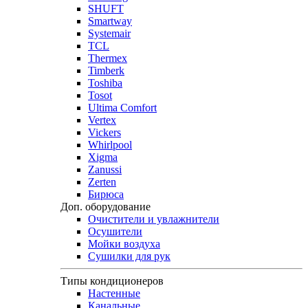
SHUFT
Smartway
Systemair
TCL
Thermex
Timberk
Toshiba
Tosot
Ultima Comfort
Vertex
Vickers
Whirlpool
Xigma
Zanussi
Zerten
Бирюса
Доп. оборудование
Очистители и увлажнители
Осушители
Мойки воздуха
Сушилки для рук
Типы кондиционеров
Настенные
Канальные