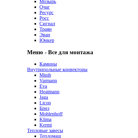
Мозырь
Очаг
Ресурс
Росс
Сигнал
Траян
Эван
Юнкер
Меню - Все для монтажа
Камины
Внутрипольные конвекторы
Minib
Varmann
Eva
Heatmann
Jaga
Licon
Бриз
Mohlenhoff
Klima
Kermi
Тепловые завесы
Тепломаш