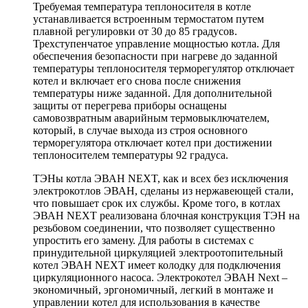
Требуемая температура теплоносителя в котле
устанавливается встроенным термостатом путем
плавной регулировки от 30 до 85 градусов.
Трехступенчатое управление мощностью котла. Для
обеспечения безопасности при нагреве до заданной
температуры теплоносителя терморегулятор отключает
котел и включает его снова после снижения
температуры ниже заданной. Для дополнительной
защиты от перегрева приборы оснащены
самовозвратным аварийным термовыключателем,
который, в случае выхода из строя основного
терморегулятора отключает котел при достижении
теплоносителем температуры 92 градуса.
ТЭНы котла ЭВАН NEXT, как и всех без исключения
электрокотлов ЭВАН, сделаны из нержавеющей стали,
что повышает срок их службы. Кроме того, в котлах
ЭВАН NEXT реализована блочная конструкция ТЭН на
резьбовом соединении, что позволяет существенно
упростить его замену. Для работы в системах с
принудительной циркуляцией электроотопительный
котел ЭВАН NEXT имеет колодку для подключения
циркуляционного насоса. Электрокотел ЭВАН Next –
экономичный, эргономичный, легкий в монтаже и
управлении котел для использования в качестве