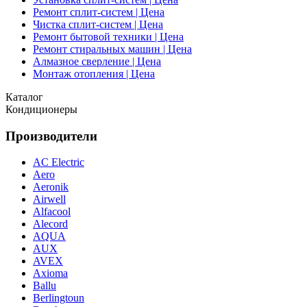
Ремонт сплит-систем | Цена
Чистка сплит-систем | Цена
Ремонт бытовой техники | Цена
Ремонт стиральных машин | Цена
Алмазное сверление | Цена
Монтаж отопления | Цена
Каталог
Кондиционеры
Производители
AC Electric
Aero
Aeronik
Airwell
Alfacool
Alecord
AQUA
AUX
AVEX
Axioma
Ballu
Berlingtoun