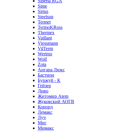
Siberia RGA
Sime
Sirius
Steelsun
Termet
TermoKRoss
Thermex
Vaillant
Viessmann
VilTerm
Wertrus
Wolf
Zota
Ангара Люкс
Бастион
Буржуй - К
Гейзер
Диво
Житомир Аtem
Жуковский АОГВ
Конорд
Лемакс
Луч
Миг
Мимакс