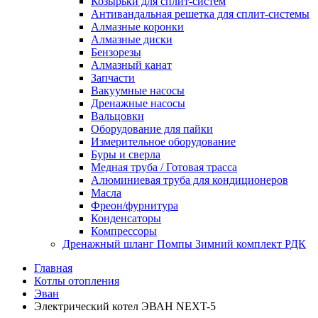
Козырьки для сплит-систем
Антивандальная решетка для сплит-системы
Алмазные коронки
Алмазные диски
Бензорезы
Алмазный канат
Запчасти
Вакуумные насосы
Дренажные насосы
Вальцовки
Оборудование для пайки
Измерительное оборудование
Буры и сверла
Медная труба / Готовая трасса
Алюминиевая труба для кондиционеров
Масла
Фреон/фурнитура
Конденсаторы
Компрессоры
Дренажный шланг Помпы Зимний комплект РДК
Главная
Котлы отопления
Эван
Электрический котел ЭВАН NEXT-5