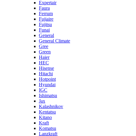
Expertair
Faura
Ferrum
Fujiaire
Fujitsu
Funai
General
General Climate
Gree
Green
Haier
HEC
Hisense
Hitachi
Hotpoint
Hyundai
IGC
Ishimatsu
Jax
Kalashnikov
Kentatsu
Kitano
Kraft
Komatsu
Lanzkraft