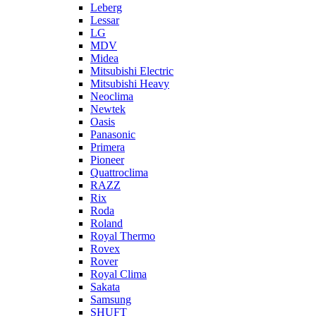
Leberg
Lessar
LG
MDV
Midea
Mitsubishi Electric
Mitsubishi Heavy
Neoclima
Newtek
Oasis
Panasonic
Primera
Pioneer
Quattroclima
RAZZ
Rix
Roda
Roland
Royal Thermo
Rovex
Rover
Royal Clima
Sakata
Samsung
SHUFT