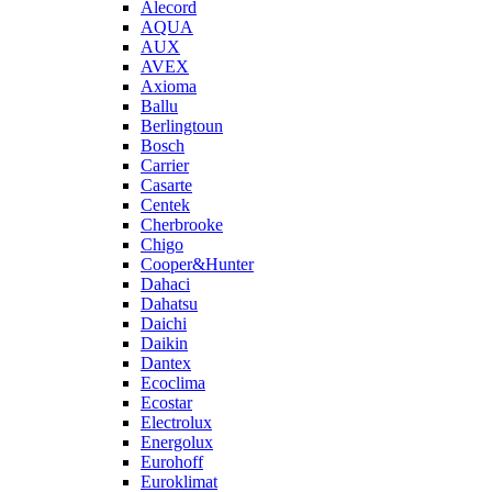
Alecord
AQUA
AUX
AVEX
Axioma
Ballu
Berlingtoun
Bosch
Carrier
Casarte
Centek
Cherbrooke
Chigo
Cooper&Hunter
Dahaci
Dahatsu
Daichi
Daikin
Dantex
Ecoclima
Ecostar
Electrolux
Energolux
Eurohoff
Euroklimat