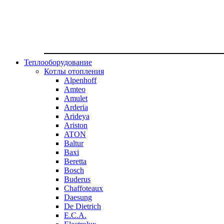
Теплооборудование
Котлы отопления
Alpenhoff
Amteo
Amulet
Arderia
Arideya
Ariston
ATON
Baltur
Baxi
Beretta
Bosch
Buderus
Chaffoteaux
Daesung
De Dietrich
E.C.A.