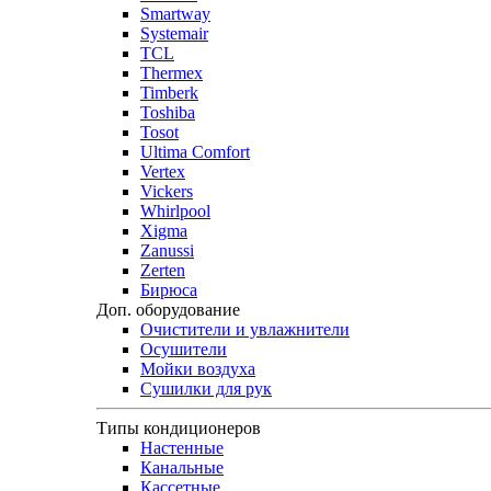
Smartway
Systemair
TCL
Thermex
Timberk
Toshiba
Tosot
Ultima Comfort
Vertex
Vickers
Whirlpool
Xigma
Zanussi
Zerten
Бирюса
Доп. оборудование
Очистители и увлажнители
Осушители
Мойки воздуха
Сушилки для рук
Типы кондиционеров
Настенные
Канальные
Кассетные